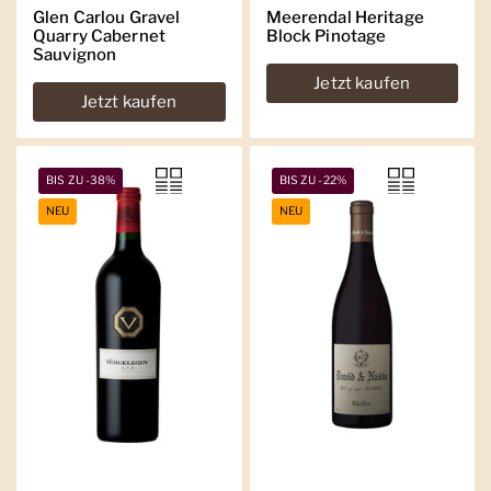
Glen Carlou Gravel
Meerendal Heritage
Quarry Cabernet
Block Pinotage
Sauvignon
Jetzt kaufen
Jetzt kaufen
BIS ZU -38%
BIS ZU -22%
NEU
NEU