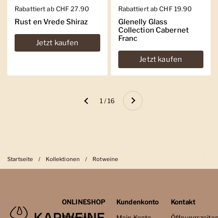
Regulärer Preis
Rabattiert ab CHF 27.90
Regulärer Preis
Rabattiert ab CHF 19.90
Rust en Vrede Shiraz
Glenelly Glass
Collection Cabernet
Franc
Jetzt kaufen
Jetzt kaufen
Weiter
1 / 16
Zurück
Startseite
/
Kollektionen
/
Rotweine
ONLINESHOP
Kundenkonto
Kontakt
Rotweine
Mein Konto
Öffnungszeite