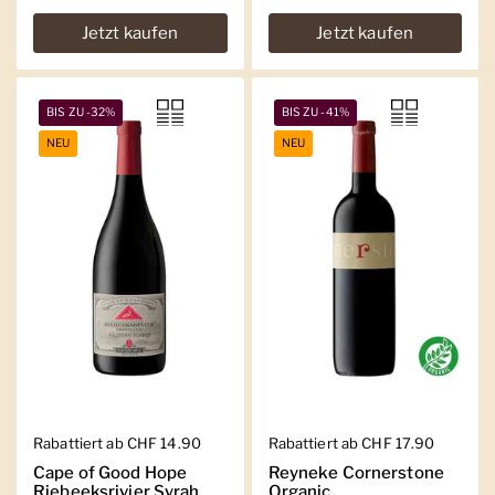
Jetzt kaufen
Jetzt kaufen
BIS ZU -32%
BIS ZU -41%
NEU
NEU
Regulärer Preis
Rabattiert ab CHF 14.90
Regulärer Preis
Rabattiert ab CHF 17.90
Cape of Good Hope
Reyneke Cornerstone
Riebeeksrivier Syrah
Organic