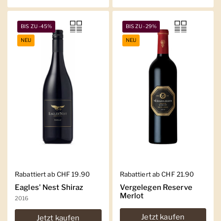
BIS ZU -45%
BIS ZU -29%
NEU
NEU
Regulärer Preis
Rabattiert ab CHF 19.90
Regulärer Preis
Rabattiert ab CHF 21.90
Eagles' Nest Shiraz
Vergelegen Reserve
Merlot
2016
Jetzt kaufen
Jetzt kaufen