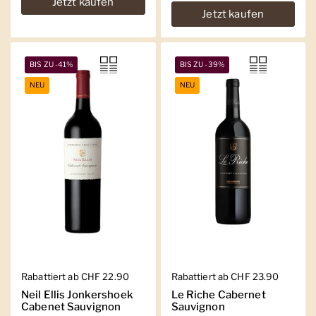
Jetzt kaufen
Jetzt kaufen
BIS ZU -41%
BIS ZU -39%
NEU
NEU
Regulärer Preis
Rabattiert ab CHF 22.90
Regulärer Preis
Rabattiert ab CHF 23.90
Neil Ellis Jonkershoek
Le Riche Cabernet
Cabenet Sauvignon
Sauvignon