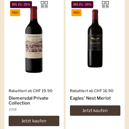
BIS ZU -25%
BIS ZU -29%
NEU
NEU
Regulärer Preis
Rabattiert ab CHF 19.90
Regulärer Preis
Rabattiert ab CHF 16.90
Diemersdal Private
Eagles' Nest Merlot
Collection
2018
Jetzt kaufen
Jetzt kaufen