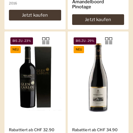
Amandelboord
2016
Pinotage
Jetzt kaufen
Jetzt kaufen
BIS ZU -23%
BIS ZU -29%
NEU
NEU
Regulärer Preis
Rabattiert ab CHF 32.90
Regulärer Preis
Rabattiert ab CHF 34.90