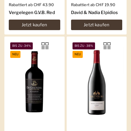
Regulärer Preis
Rabattiert ab CHF 43.90
Regulärer Preis
Rabattiert ab CHF 19.90
Vergelegen G.V.B. Red
David & Nadia Elpidios
Jetzt kaufen
Jetzt kaufen
BIS ZU -34%
BIS ZU -38%
NEU
NEU