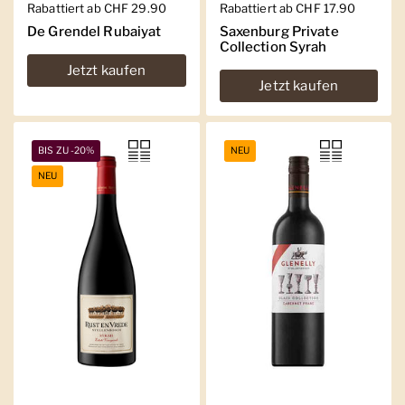
Regulärer Preis
Rabattiert ab CHF 29.90
Regulärer Preis
Rabattiert ab CHF 17.90
De Grendel Rubaiyat
Saxenburg Private
Collection Syrah
Jetzt kaufen
Jetzt kaufen
BIS ZU -20%
NEU
NEU