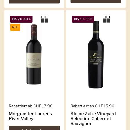
BIS ZU -40%
BIS ZU -35%
NEU
Regulärer Preis
Rabattiert ab CHF 17.90
Regulärer Preis
Rabattiert ab CHF 15.90
Morgenster Lourens
Kleine Zalze Vineyard
River Valley
Selection Cabernet
Sauvignon