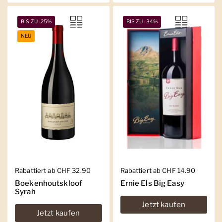
BIS ZU -25%
BIS ZU -34%
NEU
Regulärer Preis
Rabattiert ab CHF 32.90
Regulärer Preis
Rabattiert ab CHF 14.90
Boekenhoutskloof
Ernie Els Big Easy
Syrah
Jetzt kaufen
Jetzt kaufen