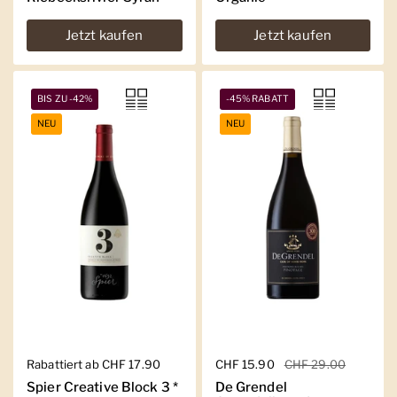
Jetzt kaufen
Jetzt kaufen
BIS ZU -42%
-45% RABATT
NEU
NEU
Regulärer Preis
Rabattiert ab CHF 17.90
Regulärer Preis
CHF 15.90
Sale-Preis
CHF 29.00
Spier Creative Block 3 *
De Grendel