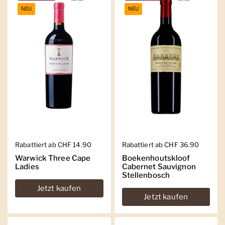
NEU
NEU
Regulärer Preis
Rabattiert ab CHF 14.90
Regulärer Preis
Rabattiert ab CHF 36.90
Warwick Three Cape
Boekenhoutskloof
Ladies
Cabernet Sauvignon
Stellenbosch
Jetzt kaufen
Jetzt kaufen