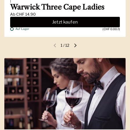
|
Warwick Three Cape Ladies
Ab
CHF 14.90
Jetzt kaufen
Auf Lager
(CHF 0.00/l)
1
/
12
Vorherige Folie
Nächste Folie