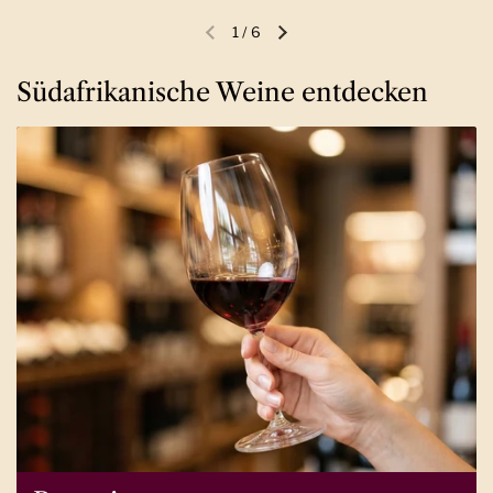
1
/
6
Vorherige Folie
Nächste Folie
Südafrikanische Weine entdecken