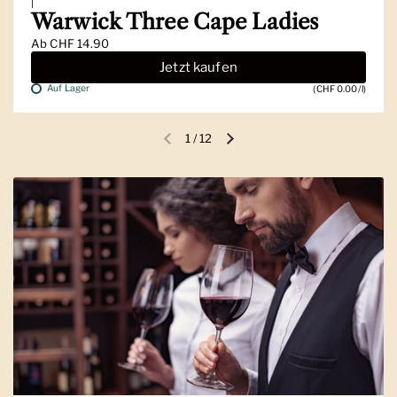
|
Warwick Three Cape Ladies
Ab
CHF 14.90
Jetzt kaufen
Auf Lager
(CHF 0.00/l)
1
/
12
Vorherige Folie
Nächste Folie