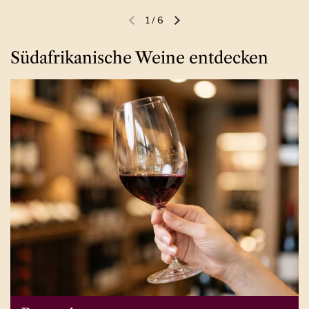
1
/
6
Vorherige Folie
Nächste Folie
Südafrikanische Weine entdecken