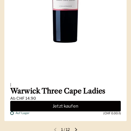
|
Warwick Three Cape Ladies
Ab
CHF 14.90
Jetzt kaufen
Auf Lager
(CHF 0.00/l)
1
/
12