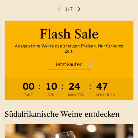
1
/
7
Vorherige Folie
Nächste Folie
Flash Sale
Ausgewählte Weine zu günstigen Preisen. Nur für kurze
Zeit.
Jetzt kaufen
Verbleibende Zeit
:
:
:
0
0
1
0
2
4
4
5
TAGE
STD
MINUTEN
SEKUNDEN
Südafrikanische Weine entdecken