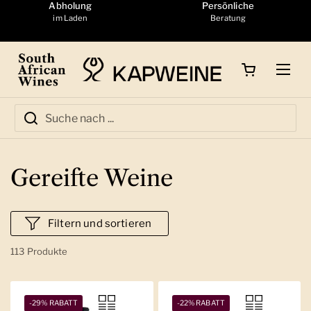
Zum Inhalt springen
Abholung
Persönliche
im Laden
Beratung
Warenkorb öffnen
Menü
Gereifte Weine
Filtern und sortieren
113 Produkte
-29% RABATT
-22% RABATT