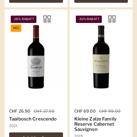
-28% RABATT
-30% RABATT
NEU
Regulärer Preis
CHF 26.90
Sale-Preis
CHF 37.50
Regulärer Preis
CHF 69.00
Sale-Preis
CHF 99.00
Taaibosch Crescendo
Kleine Zalze Family
Reserve Cabernet
2021
Sauvignon
2019