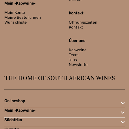
Mein -Kapweine-
Mein Konto
Kontakt
Meine Bestellungen
Wunschliste
Öffnungszeiten
Kontakt
Über uns
Kapweine
Team
Jobs
Newsletter
THE HOME OF SOUTH AFRICAN WINES
Onlineshop
Mein -Kapweine-
Rotweine
Weissweine
Südafrika
Mein Konto
Schaumweine
Meine Bestellungen
Tasting-Sets