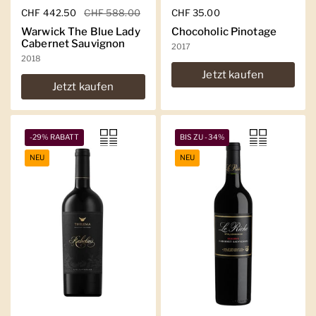
Regulärer Preis
CHF 442.50
Sale-Preis
CHF 588.00
Regulärer Preis
CHF 35.00
Warwick The Blue Lady
Chocoholic Pinotage
Cabernet Sauvignon
2017
2018
Jetzt kaufen
Jetzt kaufen
-29% RABATT
BIS ZU -34%
NEU
NEU