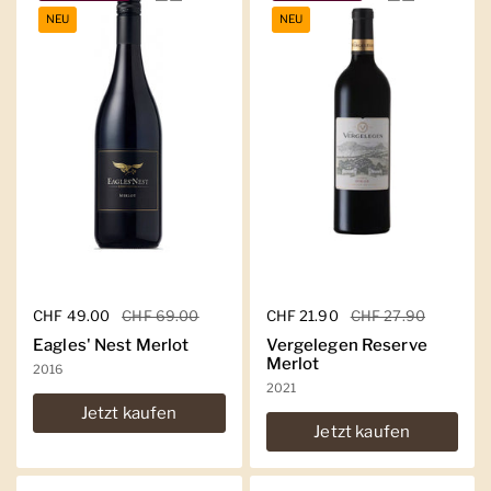
NEU
NEU
Regulärer Preis
CHF 49.00
Sale-Preis
CHF 69.00
Regulärer Preis
CHF 21.90
Sale-Preis
CHF 27.90
Eagles' Nest Merlot
Vergelegen Reserve
Merlot
2016
2021
Jetzt kaufen
Jetzt kaufen