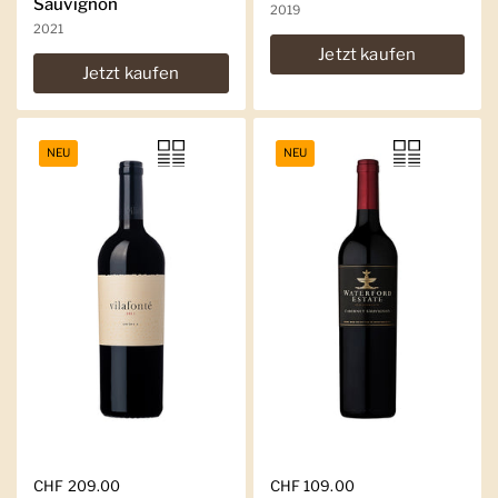
Sauvignon
2019
2021
Jetzt kaufen
Jetzt kaufen
NEU
NEU
Regulärer Preis
CHF 209.00
Regulärer Preis
CHF 109.00