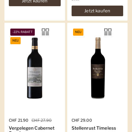
Jetzt kaufen
Jetzt kaufen
-22% RABATT
NEU
NEU
Regulärer Preis
CHF 21.90
Sale-Preis
CHF 27.90
Regulärer Preis
CHF 29.00
Vergelegen Cabernet
Stellenrust Timeless