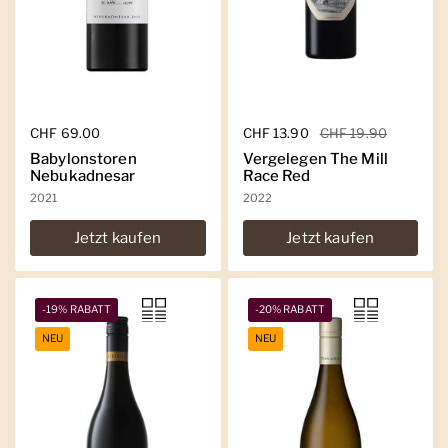
Regulärer Preis
CHF 69.00
Regulärer Preis
CHF 13.90
Sale-Preis
CHF 19.90
Babylonstoren
Vergelegen The Mill
Nebukadnesar
Race Red
2021
2022
Jetzt kaufen
Jetzt kaufen
-19% RABATT
-20% RABATT
NEU
NEU