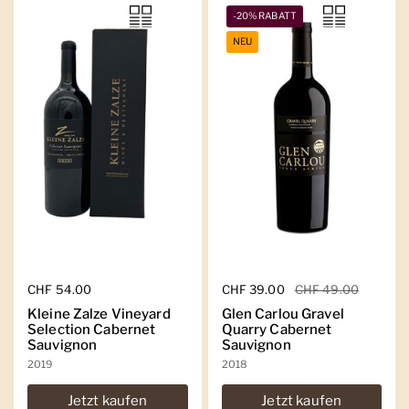
-20% RABATT
NEU
Regulärer Preis
CHF 54.00
Regulärer Preis
CHF 39.00
Sale-Preis
CHF 49.00
Kleine Zalze Vineyard
Glen Carlou Gravel
Selection Cabernet
Quarry Cabernet
Sauvignon
Sauvignon
2019
2018
Jetzt kaufen
Jetzt kaufen