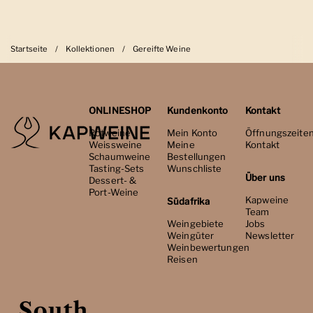
Startseite
/
Kollektionen
/
Gereifte Weine
ONLINESHOP
Kundenkonto
Kontakt
Rotweine
Mein Konto
Öffnungszeite
Weissweine
Meine
Kontakt
Schaumweine
Bestellungen
Tasting-Sets
Wunschliste
Über uns
Dessert- &
Port-Weine
Kapweine
Südafrika
Team
Weingebiete
Jobs
Weingüter
Newsletter
Weinbewertungen
Reisen