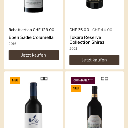
Regulärer Preis
Rabattiert ab CHF 129.00
Regulärer Preis
CHF 35.00
Sale-Preis
CHF 44.00
Eben Sadie Columella
Tokara Reserve
Collection Shiraz
2016
2021
Jetzt kaufen
Jetzt kaufen
NEU
-30% RABATT
NEU