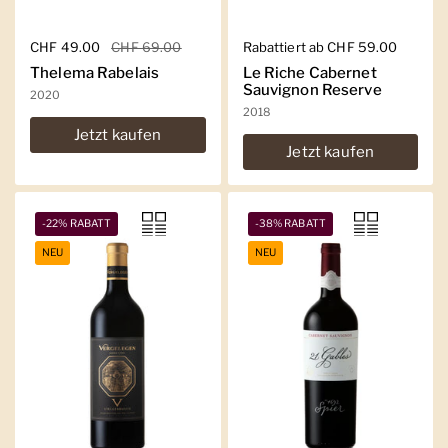
Regulärer Preis
CHF 49.00
Sale-Preis
CHF 69.00
Regulärer Preis
Rabattiert ab CHF 59.00
Thelema Rabelais
Le Riche Cabernet
Sauvignon Reserve
2020
2018
Jetzt kaufen
Jetzt kaufen
-22% RABATT
-38% RABATT
NEU
NEU