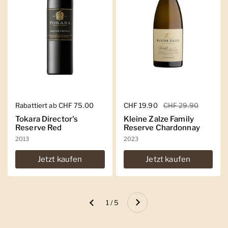
Regulärer Preis
Rabattiert ab CHF 75.00
Regulärer Preis
CHF 19.90
Sale-Preis
CHF 29.90
Tokara Director's
Kleine Zalze Family
Reserve Red
Reserve Chardonnay
2013
2023
Jetzt kaufen
Jetzt kaufen
Weiter
1 / 5
Zurück