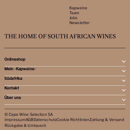
Kapweine
Team
Jobs
Newsletter
THE HOME OF SOUTH AFRICAN WINES
Onlineshop
Mein -Kapweine-
Rotweine
Weissweine
Südafrika
Mein Konto
Schaumweine
Meine Bestellungen
Tasting-Sets
Kontakt
Weingebiete
Wunschliste
Dessert- & Port-Weine
Weingüter
Über uns
Öffnungszeiten
Weinbewertungen
Kontakt
Reisen
Kapweine
Team
© Cape Wine Selection SA
Jobs
Impressum
AGB
Datenschutz
Cookie Richtlinien
Zahlung & Versand
Newsletter
Rückgabe & Umtausch