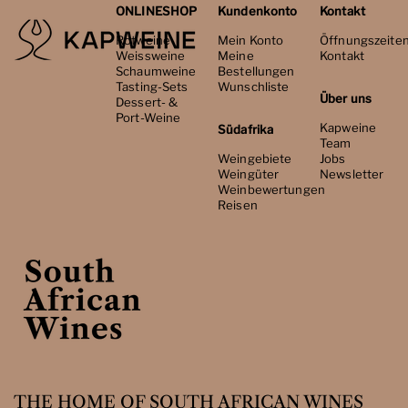
ONLINESHOP
Kundenkonto
Kontakt
Rotweine
Mein Konto
Öffnungszeite
Weissweine
Meine
Kontakt
Schaumweine
Bestellungen
Tasting-Sets
Wunschliste
Über uns
Dessert- &
Port-Weine
Kapweine
Südafrika
Team
Weingebiete
Jobs
Weingüter
Newsletter
Weinbewertungen
Reisen
THE HOME OF SOUTH AFRICAN WINES