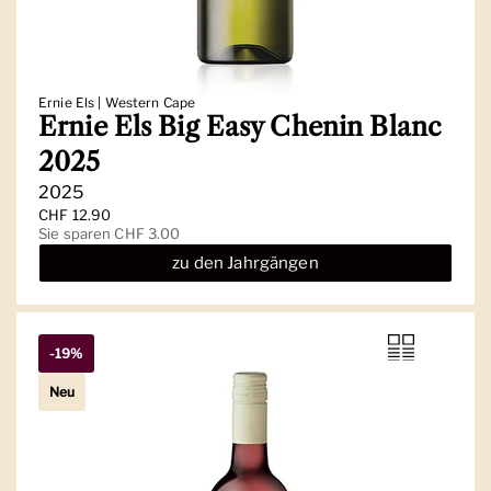
Ernie Els | Western Cape
Ernie Els Big Easy Chenin Blanc
2025
2025
Regulärer Preis
CHF 12.90
Sale-Preis
Sie sparen CHF 3.00
zu den Jahrgängen
-19%
Neu