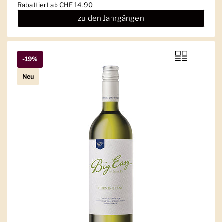
Regulärer Preis
Rabattiert ab CHF 14.90
zu den Jahrgängen
-19%
Neu