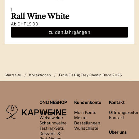
|
Rall Wine White
Ab
CHF 19.90
zu den Jahrgängen
Startseite
/
Kollektionen
/
Ernie Els Big Easy Chenin Blanc 2025
ONLINESHOP
Kundenkonto
Kontakt
Rotweine
Mein Konto
Öffnungszeite
Weissweine
Meine
Kontakt
Schaumweine
Bestellungen
Tasting-Sets
Wunschliste
Über uns
Dessert- &
Port-Weine