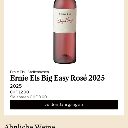
Ernie Els | Stellenbosch
Ernie Els Big Easy Rosé 2025
2025
Regulärer Preis
CHF 12.90
Sale-Preis
Sie sparen CHF 3.00
zu den Jahrgängen
Ähnliche Weine