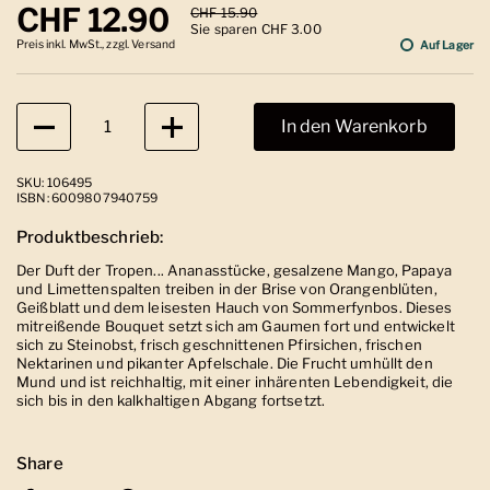
Regulärer Preis
CHF 12.90
Sale-Preis
CHF 15.90
Sie sparen CHF 3.00
Preis inkl. MwSt., zzgl. Versand
Auf Lager
Anzahl
In den Warenkorb
SKU: 106495
ISBN: 6009807940759
Produktbeschrieb:
Der Duft der Tropen... Ananasstücke, gesalzene Mango, Papaya
und Limettenspalten treiben in der Brise von Orangenblüten,
Geißblatt und dem leisesten Hauch von Sommerfynbos. Dieses
mitreißende Bouquet setzt sich am Gaumen fort und entwickelt
sich zu Steinobst, frisch geschnittenen Pfirsichen, frischen
Nektarinen und pikanter Apfelschale. Die Frucht umhüllt den
Mund und ist reichhaltig, mit einer inhärenten Lebendigkeit, die
sich bis in den kalkhaltigen Abgang fortsetzt.
Share