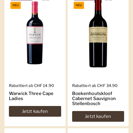
NEU
NEU
Regulärer Preis
Rabattiert ab CHF 14.90
Regulärer Preis
Rabattiert ab CHF 34.90
Warwick Three Cape
Boekenhoutskloof
Ladies
Cabernet Sauvignon
Stellenbosch
Jetzt kaufen
Jetzt kaufen