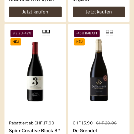
Jetzt kaufen
Jetzt kaufen
BIS ZU -42%
-45% RABATT
NEU
NEU
Regulärer Preis
Rabattiert ab CHF 17.90
Regulärer Preis
CHF 15.90
Sale-Preis
CHF 29.00
Spier Creative Block 3 *
De Grendel