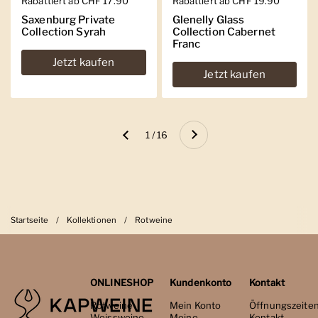
Regulärer Preis
Rabattiert ab CHF 17.90
Regulärer Preis
Rabattiert ab CHF 19.90
Saxenburg Private
Glenelly Glass
Collection Syrah
Collection Cabernet
Franc
Jetzt kaufen
Jetzt kaufen
Weiter
1 / 16
Zurück
Startseite
/
Kollektionen
/
Rotweine
ONLINESHOP
Kundenkonto
Kontakt
Rotweine
Mein Konto
Öffnungszeite
Weissweine
Meine
Kontakt