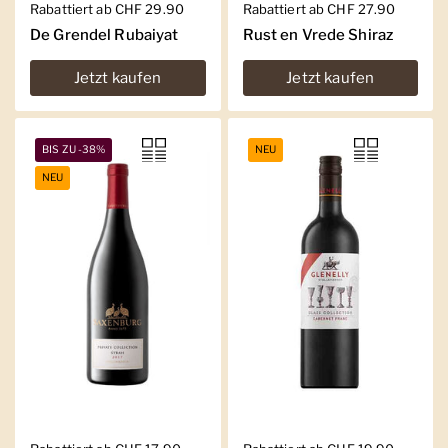
Regulärer Preis
Rabattiert ab CHF 29.90
Regulärer Preis
Rabattiert ab CHF 27.90
De Grendel Rubaiyat
Rust en Vrede Shiraz
Jetzt kaufen
Jetzt kaufen
BIS ZU -38%
NEU
NEU