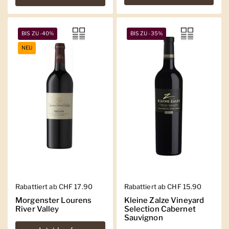
BIS ZU -40%
BIS ZU -35%
NEU
Regulärer Preis
Rabattiert ab CHF 17.90
Regulärer Preis
Rabattiert ab CHF 15.90
Morgenster Lourens
Kleine Zalze Vineyard
River Valley
Selection Cabernet
Sauvignon