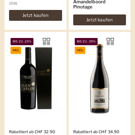
Amandelboord
2016
Pinotage
Jetzt kaufen
Jetzt kaufen
BIS ZU -23%
BIS ZU -29%
NEU
NEU
Regulärer Preis
Rabattiert ab CHF 32.90
Regulärer Preis
Rabattiert ab CHF 34.90