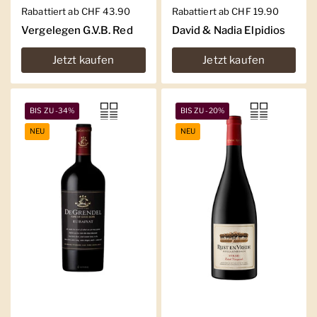
Regulärer Preis
Rabattiert ab CHF 43.90
Regulärer Preis
Rabattiert ab CHF 19.90
Vergelegen G.V.B. Red
David & Nadia Elpidios
Jetzt kaufen
Jetzt kaufen
BIS ZU -34%
BIS ZU -20%
NEU
NEU