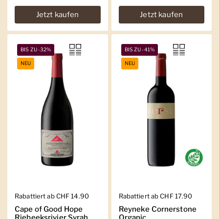
Jetzt kaufen
Jetzt kaufen
BIS ZU -32%
BIS ZU -41%
NEU
NEU
Regulärer Preis
Rabattiert ab CHF 14.90
Regulärer Preis
Rabattiert ab CHF 17.90
Cape of Good Hope
Reyneke Cornerstone
Riebeeksrivier Syrah
Organic