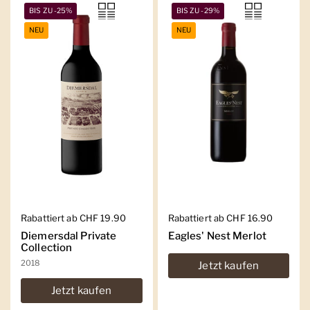
BIS ZU -25%
BIS ZU -29%
NEU
NEU
Regulärer Preis
Rabattiert ab CHF 19.90
Regulärer Preis
Rabattiert ab CHF 16.90
Diemersdal Private
Eagles' Nest Merlot
Collection
2018
Jetzt kaufen
Jetzt kaufen