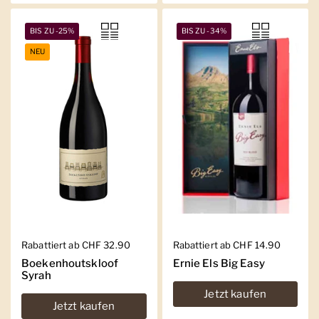
BIS ZU -25%
BIS ZU -34%
NEU
Regulärer Preis
Rabattiert ab CHF 32.90
Regulärer Preis
Rabattiert ab CHF 14.90
Boekenhoutskloof
Ernie Els Big Easy
Syrah
Jetzt kaufen
Jetzt kaufen