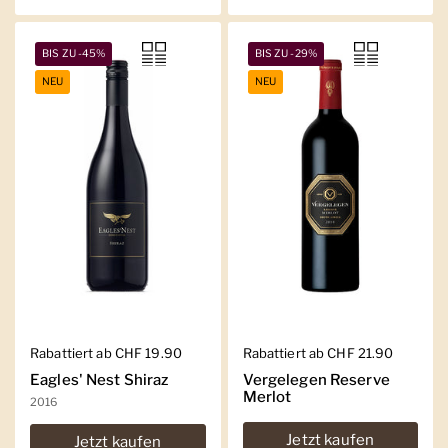
BIS ZU -45%
BIS ZU -29%
NEU
NEU
Regulärer Preis
Rabattiert ab CHF 19.90
Regulärer Preis
Rabattiert ab CHF 21.90
Eagles' Nest Shiraz
Vergelegen Reserve
Merlot
2016
Jetzt kaufen
Jetzt kaufen