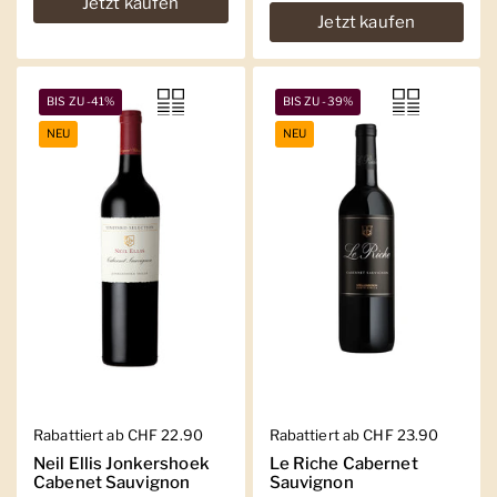
Jetzt kaufen
Jetzt kaufen
BIS ZU -41%
BIS ZU -39%
NEU
NEU
Regulärer Preis
Rabattiert ab CHF 22.90
Regulärer Preis
Rabattiert ab CHF 23.90
Neil Ellis Jonkershoek
Le Riche Cabernet
Cabenet Sauvignon
Sauvignon