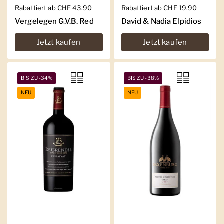
Regulärer Preis
Rabattiert ab CHF 43.90
Regulärer Preis
Rabattiert ab CHF 19.90
Vergelegen G.V.B. Red
David & Nadia Elpidios
Jetzt kaufen
Jetzt kaufen
BIS ZU -34%
BIS ZU -38%
NEU
NEU