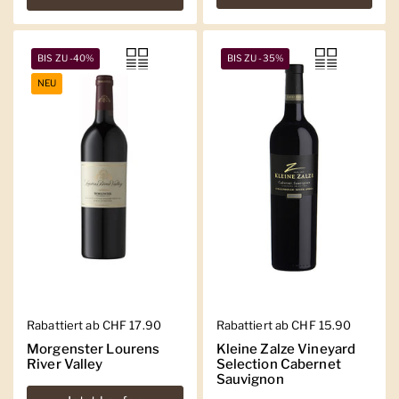
BIS ZU -40%
BIS ZU -35%
NEU
Regulärer Preis
Rabattiert ab CHF 17.90
Regulärer Preis
Rabattiert ab CHF 15.90
Morgenster Lourens
Kleine Zalze Vineyard
River Valley
Selection Cabernet
Sauvignon