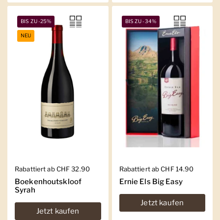
BIS ZU -25%
BIS ZU -34%
NEU
Regulärer Preis
Rabattiert ab CHF 32.90
Regulärer Preis
Rabattiert ab CHF 14.90
Boekenhoutskloof
Ernie Els Big Easy
Syrah
Jetzt kaufen
Jetzt kaufen