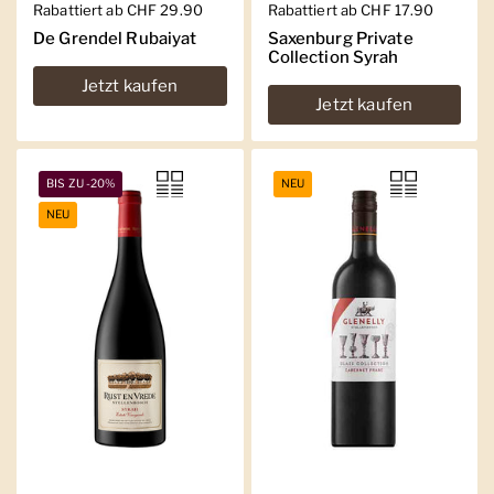
Regulärer Preis
Rabattiert ab CHF 29.90
Regulärer Preis
Rabattiert ab CHF 17.90
De Grendel Rubaiyat
Saxenburg Private
Collection Syrah
Jetzt kaufen
Jetzt kaufen
BIS ZU -20%
NEU
NEU