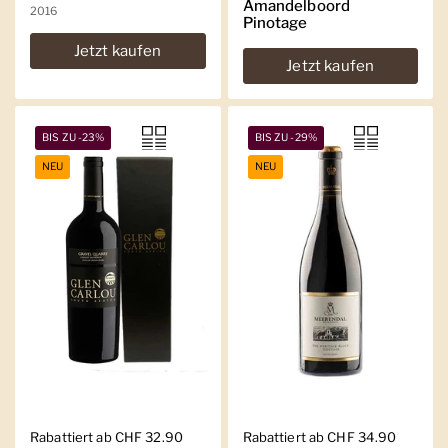
Amandelboord
2016
Pinotage
Jetzt kaufen
Jetzt kaufen
BIS ZU -23%
BIS ZU -29%
NEU
NEU
Regulärer Preis
Rabattiert ab CHF 32.90
Regulärer Preis
Rabattiert ab CHF 34.90