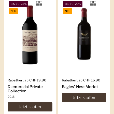
BIS ZU -25%
BIS ZU -29%
NEU
NEU
Regulärer Preis
Rabattiert ab CHF 19.90
Regulärer Preis
Rabattiert ab CHF 16.90
Diemersdal Private
Eagles' Nest Merlot
Collection
2018
Jetzt kaufen
Jetzt kaufen