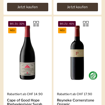
Jetzt kaufen
Jetzt kaufen
BIS ZU -32%
BIS ZU -41%
NEU
NEU
Regulärer Preis
Rabattiert ab CHF 14.90
Regulärer Preis
Rabattiert ab CHF 17.90
Cape of Good Hope
Reyneke Cornerstone
Riebeeksrivier Syrah
Organic