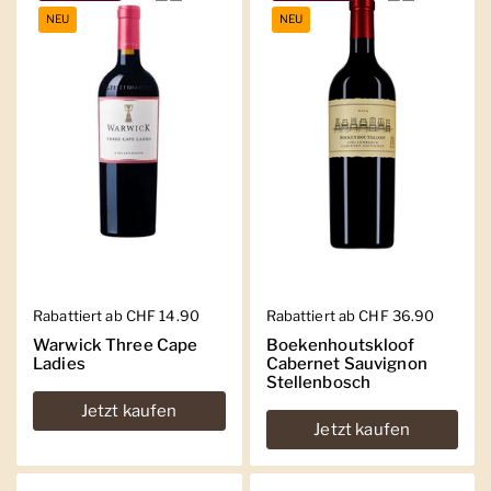
NEU
NEU
Regulärer Preis
Rabattiert ab CHF 14.90
Regulärer Preis
Rabattiert ab CHF 36.90
Warwick Three Cape
Boekenhoutskloof
Ladies
Cabernet Sauvignon
Stellenbosch
Jetzt kaufen
Jetzt kaufen