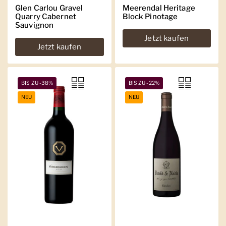
Glen Carlou Gravel
Meerendal Heritage
Quarry Cabernet
Block Pinotage
Sauvignon
Jetzt kaufen
Jetzt kaufen
BIS ZU -38%
BIS ZU -22%
NEU
NEU