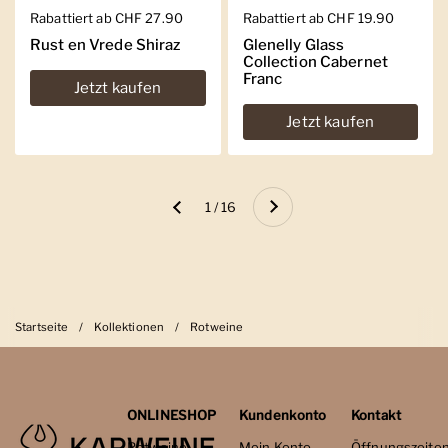
Regulärer Preis
Rabattiert ab CHF 27.90
Regulärer Preis
Rabattiert ab CHF 19.90
Rust en Vrede Shiraz
Glenelly Glass
Collection Cabernet
Franc
Jetzt kaufen
Jetzt kaufen
Weiter
1 / 16
Zurück
Startseite
/
Kollektionen
/
Rotweine
ONLINESHOP
Kundenkonto
Kontakt
Rotweine
Mein Konto
Öffnungszeite