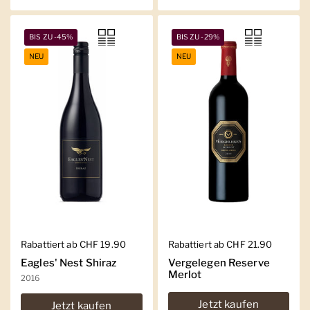
BIS ZU -45%
BIS ZU -29%
NEU
NEU
Regulärer Preis
Rabattiert ab CHF 19.90
Regulärer Preis
Rabattiert ab CHF 21.90
Eagles' Nest Shiraz
Vergelegen Reserve
Merlot
2016
Jetzt kaufen
Jetzt kaufen