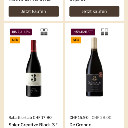
Jetzt kaufen
Jetzt kaufen
BIS ZU -42%
-45% RABATT
NEU
NEU
Regulärer Preis
Rabattiert ab CHF 17.90
Regulärer Preis
CHF 15.90
Sale-Preis
CHF 29.00
Spier Creative Block 3 *
De Grendel