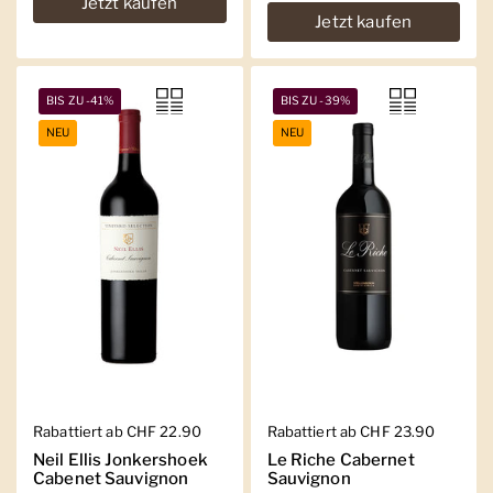
Jetzt kaufen
Jetzt kaufen
BIS ZU -41%
BIS ZU -39%
NEU
NEU
Regulärer Preis
Rabattiert ab CHF 22.90
Regulärer Preis
Rabattiert ab CHF 23.90
Neil Ellis Jonkershoek
Le Riche Cabernet
Cabenet Sauvignon
Sauvignon