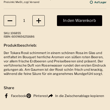
Preis inkl. MwSt., zzgl. Versand
Auf Lager
Anzahl
In den Warenkorb
SKU: 106855
ISBN: 6009656251686
Produktbeschrieb:
Der Tokara Rosé schimmert in einem schönen Rosa im Glas und
entfaltet im Bouquet herrliche Aromen von süßen roten Beeren,
vor allem frische Erdbeeren und Preiselbeeren sind präsent. Der
verführerische Duft von Rosenwasser rundet den ersten Eindruck
gelungen ab. Am Gaumen ist der Rosé schön frisch und knackig,
während die feine Säure für ein angenehmes Mundgefühl sorgt.
Share
Facebook
Pinterest
In die Zwischenablage kopieren