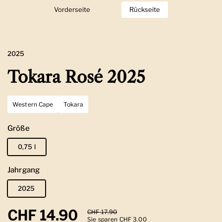
Vorderseite
Zeige Folie 1
Rückseite
Zeige Folie 2
2025
Tokara Rosé 2025
Western Cape
Tokara
Größe
0,75 l
Jahrgang
2025
Regulärer Preis
CHF 14.90
Sale-Preis
CHF 17.90
Sie sparen CHF 3.00