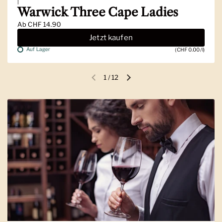
|
Warwick Three Cape Ladies
Ab
CHF 14.90
Jetzt kaufen
Auf Lager
(CHF 0.00/l)
1
/
12
Vorherige Folie
Nächste Folie