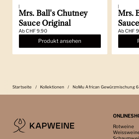
|
|
Mrs. Ball's Chutney
Mrs. 
Sauce Original
Sauce
Ab
CHF 9.90
Ab
CHF 9
Produkt ansehen
Startseite
/
Kollektionen
/
NoMu African Gewürzmischung 
ONLINESH
Rotweine
Weisswein
Schaumwei