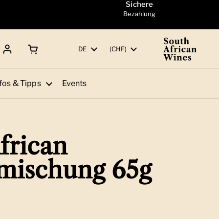
Sichere
Bezahlung
Warenkorb öffnen
Gesamtbetrag:
Sprache
DE
Land/Region
(CHF)
fos & Tipps
Events
frican
mischung 65g
 Preis