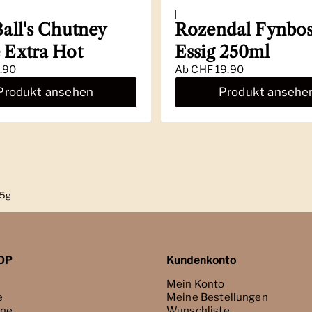
|
Ball's Chutney
Rozendal Fynbos
 Extra Hot
Essig 250ml
.90
Ab
CHF 19.90
Produkt ansehen
Produkt ansehe
65g
OP
Kundenkonto
Mein Konto
e
Meine Bestellungen
ne
Wunschliste