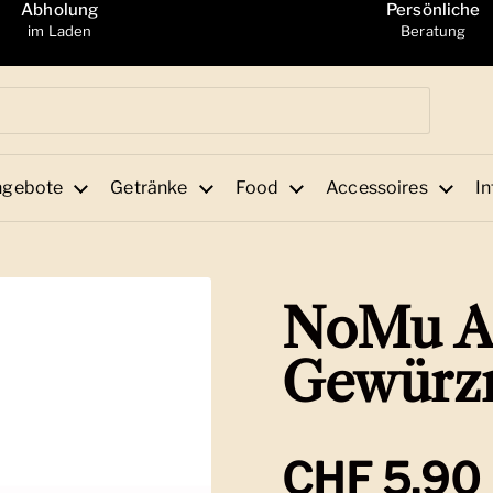
Abholung
Persönliche
im Laden
Beratung
ngebote
Getränke
Food
Accessoires
In
NoMu A
Gewürz
Regulärer
CHF 5.90