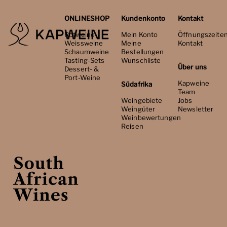
ONLINESHOP
Kundenkonto
Kontakt
Rotweine
Mein Konto
Öffnungszeite
Weissweine
Meine
Kontakt
Schaumweine
Bestellungen
Tasting-Sets
Wunschliste
Über uns
Dessert- &
Port-Weine
Kapweine
Südafrika
Team
Weingebiete
Jobs
Weingüter
Newsletter
Weinbewertungen
Reisen