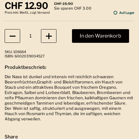
Regulärer Preis
CHF 12.90
Sale-Preis
CHF 15.90
Sie sparen CHF 3.00
Preis inkl. MwSt., zzgl. Versand
Auf Lager
Anzahl
In den Warenkorb
SKU: 106664
ISBN: 6002039004527
Produktbeschrieb:
Die Nase ist dunkel und intensiv mit reichlich schwarzen
Beerenfrüchten,Graphit- und Bleistiftaromen, ein Hauch von
Staub und ein attraktives Bouquet von frischem Oregano,
Estragon, Salbei und Lorbeerblatt. Blaubeeren, Brombeeren und
reife Pflaumen dominieren den frischen, kalkhaltigen Gaumen mit
geschmeidigen Tanninen und lebendiger, erfrischender Säure.
Der Wein ist saftig, strukturiert und ausgewogen, mit einem
Hauch von Rosmarin und Thymian, die im saftigen, weichen
Abgang verweilen.
Share