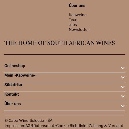
Über uns
Kapweine
Team
Jobs
Newsletter
THE HOME OF SOUTH AFRICAN WINES
Onlineshop
Mein -Kapweine-
Rotweine
Weissweine
Südafrika
Mein Konto
Schaumweine
Meine Bestellungen
Tasting-Sets
Kontakt
Weingebiete
Wunschliste
Dessert- & Port-Weine
Weingüter
Über uns
Öffnungszeiten
Weinbewertungen
Kontakt
Reisen
Kapweine
Team
© Cape Wine Selection SA
Jobs
Impressum
AGB
Datenschutz
Cookie Richtlinien
Zahlung & Versand