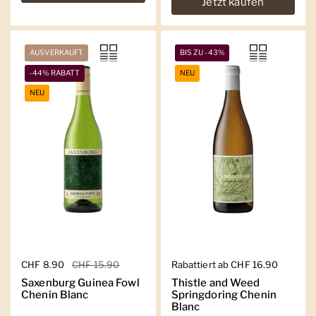
Jetzt kaufen
AUSVERKAUFT
BIS ZU -43%
-44% RABATT
NEU
NEU
Regulärer Preis
CHF 8.90
Sale-Preis
CHF 15.90
Regulärer Preis
Rabattiert ab CHF 16.90
Saxenburg Guinea Fowl
Thistle and Weed
Chenin Blanc
Springdoring Chenin
Blanc