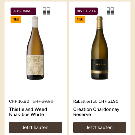
-43% RABATT
BIS ZU -20%
NEU
NEU
Regulärer Preis
CHF 16.90
Sale-Preis
CHF 29.90
Regulärer Preis
Rabattiert ab CHF 31.90
Thistle and Weed
Creation Chardonnay
Khakibos White
Reserve
Jetzt kaufen
Jetzt kaufen