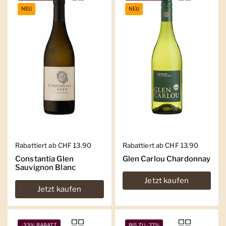
NEU
NEU
Regulärer Preis
Rabattiert ab CHF 13.90
Regulärer Preis
Rabattiert ab CHF 13.90
Constantia Glen
Glen Carlou Chardonnay
Sauvignon Blanc
Jetzt kaufen
Jetzt kaufen
-33% RABATT
BIS ZU -27%