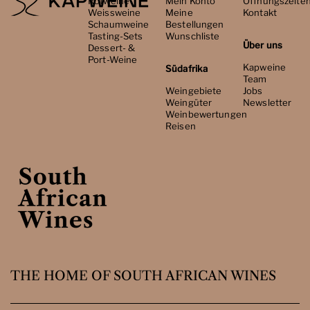
Rotweine
Mein Konto
Öffnungszeite
Weissweine
Meine
Kontakt
Schaumweine
Bestellungen
Tasting-Sets
Wunschliste
Über uns
Dessert- &
Port-Weine
Kapweine
Südafrika
Team
Weingebiete
Jobs
Weingüter
Newsletter
Weinbewertungen
Reisen
THE HOME OF SOUTH AFRICAN WINES