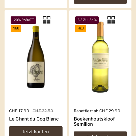
-20% RABATT
BIS ZU -34%
NEU
NEU
Regulärer Preis
CHF 17.90
Sale-Preis
CHF 22.50
Regulärer Preis
Rabattiert ab CHF 29.90
Le Chant du Coq Blanc
Boekenhoutskloof
Semillon
Jetzt kaufen