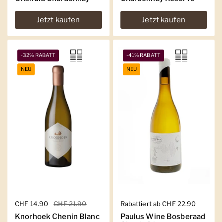
Jetzt kaufen
Jetzt kaufen
-32% RABATT
-41% RABATT
NEU
NEU
Regulärer Preis
CHF 14.90
Sale-Preis
CHF 21.90
Regulärer Preis
Rabattiert ab CHF 22.90
Knorhoek Chenin Blanc
Paulus Wine Bosberaad