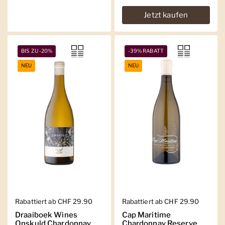
Jetzt kaufen
BIS ZU -20%
-39% RABATT
NEU
NEU
Regulärer Preis
Rabattiert ab CHF 29.90
Regulärer Preis
Rabattiert ab CHF 29.90
Draaiboek Wines
Cap Maritime
Onskuld Chardonnay
Chardonnay Reserve