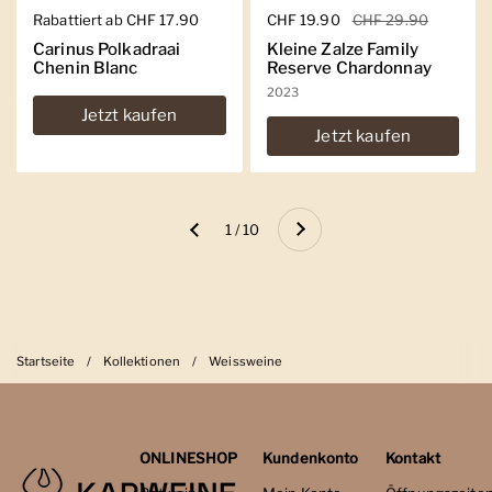
Regulärer Preis
Rabattiert ab CHF 17.90
Regulärer Preis
CHF 19.90
Sale-Preis
CHF 29.90
Carinus Polkadraai
Kleine Zalze Family
Chenin Blanc
Reserve Chardonnay
2023
Jetzt kaufen
Jetzt kaufen
Weiter
1 / 10
Zurück
Startseite
/
Kollektionen
/
Weissweine
ONLINESHOP
Kundenkonto
Kontakt