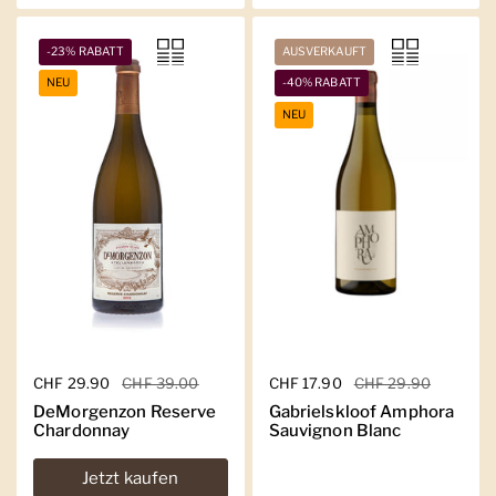
-23% RABATT
AUSVERKAUFT
NEU
-40% RABATT
NEU
Regulärer Preis
CHF 29.90
Sale-Preis
CHF 39.00
Regulärer Preis
CHF 17.90
Sale-Preis
CHF 29.90
DeMorgenzon Reserve
Gabrielskloof Amphora
Chardonnay
Sauvignon Blanc
Jetzt kaufen