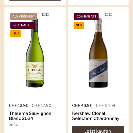
AUSVERKAUFT
-20% RABATT
-28% RABATT
NEU
NEU
Regulärer Preis
CHF 12.90
Sale-Preis
CHF 17.90
Regulärer Preis
CHF 43.90
Sale-Preis
CHF 54.90
Thelema Sauvignon
Kershaw Clonal
Blanc 2024
Selection Chardonnay
2024
Jetzt kaufen