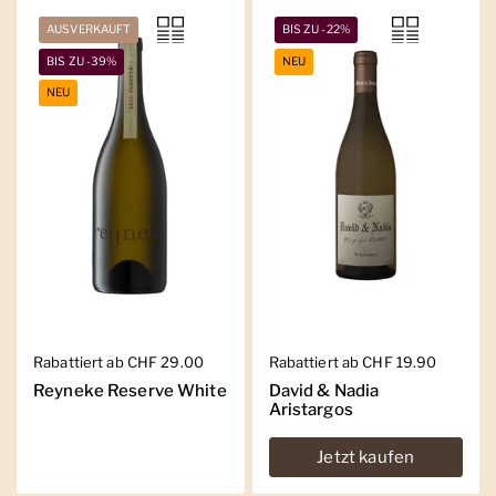
AUSVERKAUFT
BIS ZU -22%
BIS ZU -39%
NEU
NEU
Regulärer Preis
Rabattiert ab CHF 29.00
Regulärer Preis
Rabattiert ab CHF 19.90
Reyneke Reserve White
David & Nadia
Aristargos
Jetzt kaufen