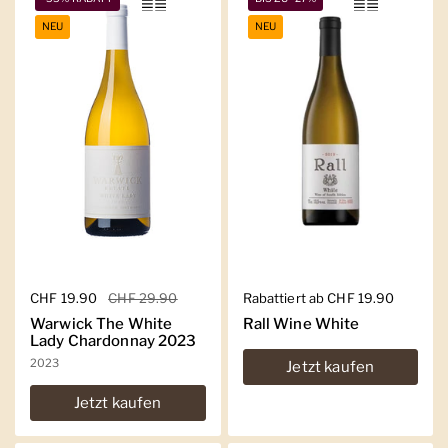
NEU
NEU
Regulärer Preis
CHF 19.90
Sale-Preis
CHF 29.90
Regulärer Preis
Rabattiert ab CHF 19.90
Warwick The White
Rall Wine White
Lady Chardonnay 2023
2023
Jetzt kaufen
Jetzt kaufen