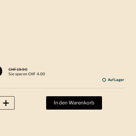
 Preis
0
Sale-Preis
CHF 19.90
Sie sparen CHF 4.00
Auf Lager
In den Warenkorb