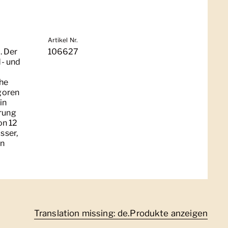
Artikel Nr.
. Der
106627
d- und
che
rgoren
in
ärung
on 12
sser,
en
Translation missing: de.Produkte anzeigen