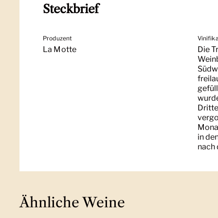
Steckbrief
Produzent
Vinifik
La Motte
Die T
Weinb
Südwe
freil
gefül
wurde
Dritt
vergo
Monat
in de
nach 
Ähnliche Weine