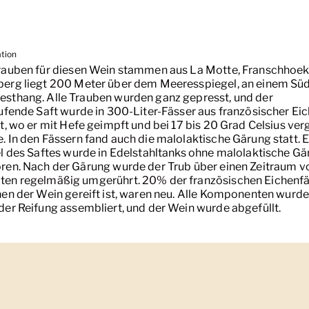
ation
rauben für diesen Wein stammen aus La Motte, Franschhoek
erg liegt 200 Meter über dem Meeresspiegel, an einem Sü
sthang. Alle Trauben wurden ganz gepresst, und der
aufende Saft wurde in 300-Liter-Fässer aus französischer Ei
lt, wo er mit Hefe geimpft und bei 17 bis 20 Grad Celsius ve
. In den Fässern fand auch die malolaktische Gärung statt. E
el des Saftes wurde in Edelstahltanks ohne malolaktische G
ren. Nach der Gärung wurde der Trub über einen Zeitraum v
en regelmäßig umgerührt. 20% der französischen Eichenfä
nen der Wein gereift ist, waren neu. Alle Komponenten wurd
der Reifung assembliert, und der Wein wurde abgefüllt.