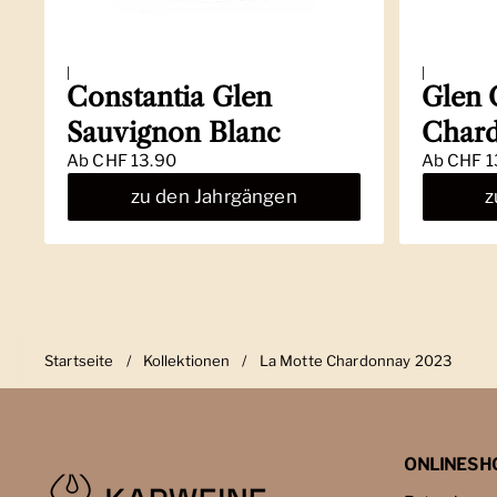
|
|
Constantia Glen
Glen 
Sauvignon Blanc
Char
Ab
CHF 13.90
Ab
CHF 1
zu den Jahrgängen
z
Startseite
/
Kollektionen
/
La Motte Chardonnay 2023
ONLINESH