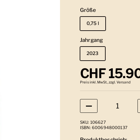
Größe
0,75 l
Jahrgang
2023
Regulärer
CHF 15.9
Preis inkl. MwSt., zzgl. Versand
Anzahl
SKU: 106627
ISBN: 6006948000137
Produktbeschrieb: