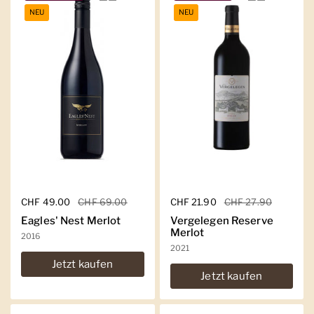
NEU
NEU
Regulärer Preis
CHF 49.00
Sale-Preis
CHF 69.00
Regulärer Preis
CHF 21.90
Sale-Preis
CHF 27.90
Eagles' Nest Merlot
Vergelegen Reserve
Merlot
2016
2021
Jetzt kaufen
Jetzt kaufen