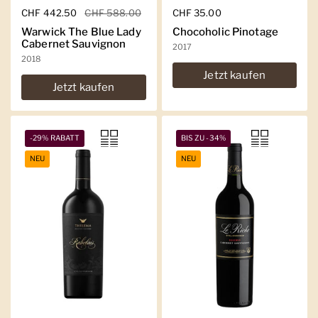
Regulärer Preis
CHF 442.50
Sale-Preis
CHF 588.00
Regulärer Preis
CHF 35.00
Warwick The Blue Lady
Chocoholic Pinotage
Cabernet Sauvignon
2017
2018
Jetzt kaufen
Jetzt kaufen
-29% RABATT
BIS ZU -34%
NEU
NEU