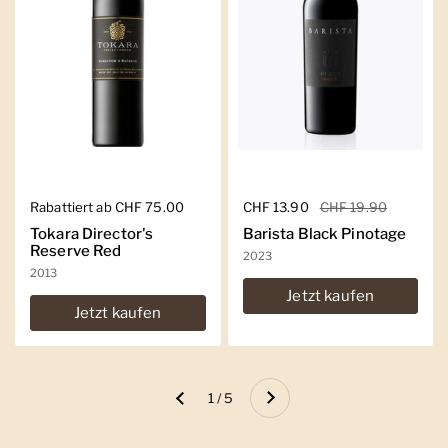
Regulärer Preis
Rabattiert ab CHF 75.00
Regulärer Preis
CHF 13.90
Sale-Preis
CHF 19.90
Tokara Director's
Barista Black Pinotage
Reserve Red
2023
2013
Jetzt kaufen
Jetzt kaufen
Weiter
1 / 5
Zurück