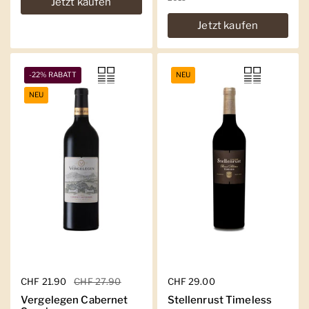
Jetzt kaufen
Jetzt kaufen
-22% RABATT
NEU
NEU
Regulärer Preis
CHF 21.90
Sale-Preis
CHF 27.90
Regulärer Preis
CHF 29.00
Vergelegen Cabernet
Stellenrust Timeless