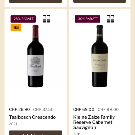
-28% RABATT
-30% RABATT
NEU
Regulärer Preis
CHF 26.90
Sale-Preis
CHF 37.50
Regulärer Preis
CHF 69.00
Sale-Preis
CHF 99.00
Taaibosch Crescendo
Kleine Zalze Family
Reserve Cabernet
2021
Sauvignon
2019