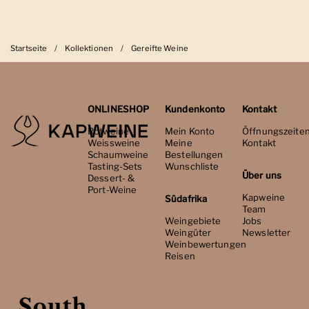
Startseite
/
Kollektionen
/
Gereifte Weine
ONLINESHOP
Kundenkonto
Kontakt
Rotweine
Mein Konto
Öffnungszeite
Weissweine
Meine
Kontakt
Schaumweine
Bestellungen
Tasting-Sets
Wunschliste
Über uns
Dessert- &
Port-Weine
Kapweine
Südafrika
Team
Weingebiete
Jobs
Weingüter
Newsletter
Weinbewertungen
Reisen