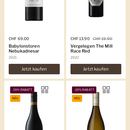
Regulärer Preis
CHF 69.00
Regulärer Preis
CHF 13.90
Sale-Preis
CHF 19.90
Babylonstoren
Vergelegen The Mill
Nebukadnesar
Race Red
2021
2022
Jetzt kaufen
Jetzt kaufen
-19% RABATT
-20% RABATT
NEU
NEU