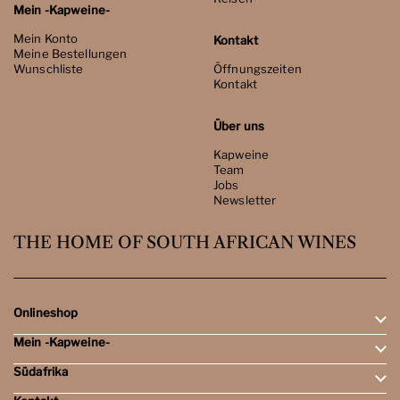
Mein -Kapweine-
Mein Konto
Kontakt
Meine Bestellungen
Wunschliste
Öffnungszeiten
Kontakt
Über uns
Kapweine
Team
Jobs
Newsletter
THE HOME OF SOUTH AFRICAN WINES
Onlineshop
Mein -Kapweine-
Rotweine
Weissweine
Südafrika
Mein Konto
Schaumweine
Meine Bestellungen
Tasting-Sets