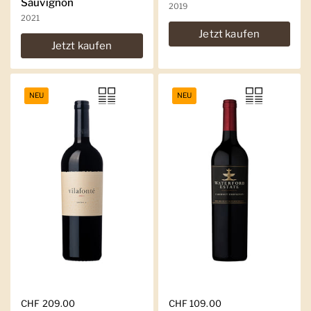
Sauvignon
2019
2021
Jetzt kaufen
Jetzt kaufen
NEU
NEU
Regulärer Preis
CHF 209.00
Regulärer Preis
CHF 109.00