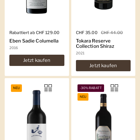
Regulärer Preis
Rabattiert ab CHF 129.00
Regulärer Preis
CHF 35.00
Sale-Preis
CHF 44.00
Eben Sadie Columella
Tokara Reserve
Collection Shiraz
2016
2021
Jetzt kaufen
Jetzt kaufen
NEU
-30% RABATT
NEU