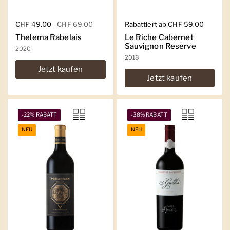
Regulärer Preis
CHF 49.00
Sale-Preis
CHF 69.00
Regulärer Preis
Rabattiert ab CHF 59.00
Thelema Rabelais
Le Riche Cabernet
Sauvignon Reserve
2020
2018
Jetzt kaufen
Jetzt kaufen
-22% RABATT
-38% RABATT
NEU
NEU