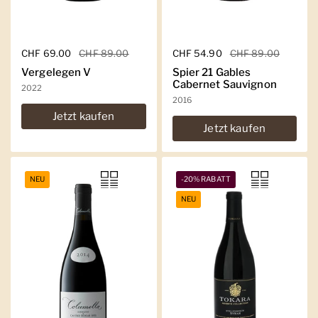
Regulärer Preis
CHF 69.00
Sale-Preis
CHF 89.00
Regulärer Preis
CHF 54.90
Sale-Preis
CHF 89.00
Vergelegen V
Spier 21 Gables
Cabernet Sauvignon
2022
2016
Jetzt kaufen
Jetzt kaufen
NEU
-20% RABATT
NEU