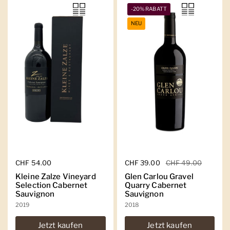
-20% RABATT
NEU
Regulärer Preis
CHF 54.00
Regulärer Preis
CHF 39.00
Sale-Preis
CHF 49.00
Kleine Zalze Vineyard
Glen Carlou Gravel
Selection Cabernet
Quarry Cabernet
Sauvignon
Sauvignon
2019
2018
Jetzt kaufen
Jetzt kaufen