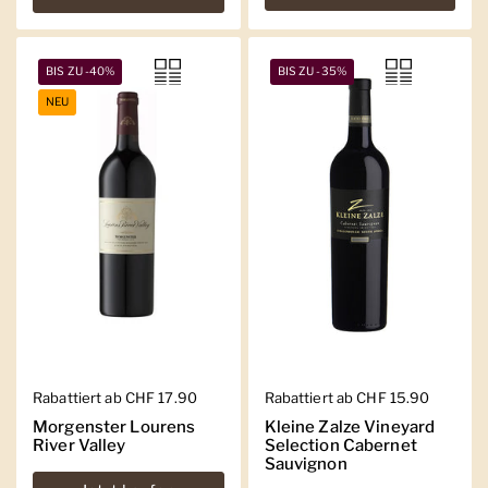
BIS ZU -40%
BIS ZU -35%
NEU
Regulärer Preis
Rabattiert ab CHF 17.90
Regulärer Preis
Rabattiert ab CHF 15.90
Morgenster Lourens
Kleine Zalze Vineyard
River Valley
Selection Cabernet
Sauvignon