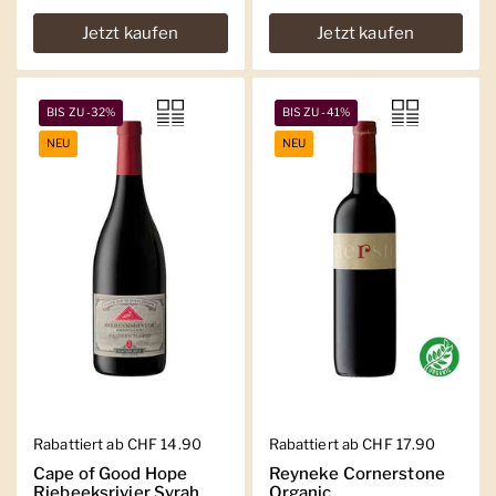
Jetzt kaufen
Jetzt kaufen
BIS ZU -32%
BIS ZU -41%
NEU
NEU
Regulärer Preis
Rabattiert ab CHF 14.90
Regulärer Preis
Rabattiert ab CHF 17.90
Cape of Good Hope
Reyneke Cornerstone
Riebeeksrivier Syrah
Organic