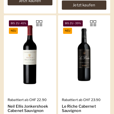
Jetzt kaufen
Jetzt kaufen
BIS ZU -41%
BIS ZU -39%
NEU
NEU
Regulärer Preis
Rabattiert ab CHF 22.90
Regulärer Preis
Rabattiert ab CHF 23.90
Neil Ellis Jonkershoek
Le Riche Cabernet
Cabenet Sauvignon
Sauvignon