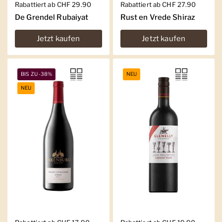
Regulärer Preis
Rabattiert ab CHF 29.90
Regulärer Preis
Rabattiert ab CHF 27.90
De Grendel Rubaiyat
Rust en Vrede Shiraz
Jetzt kaufen
Jetzt kaufen
BIS ZU -38%
NEU
NEU