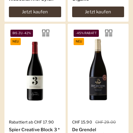
Jetzt kaufen
Jetzt kaufen
BIS ZU -42%
-45% RABATT
NEU
NEU
Regulärer Preis
Rabattiert ab CHF 17.90
Regulärer Preis
CHF 15.90
Sale-Preis
CHF 29.00
Spier Creative Block 3 *
De Grendel