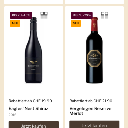
BIS ZU -45%
BIS ZU -29%
NEU
NEU
Regulärer Preis
Rabattiert ab CHF 19.90
Regulärer Preis
Rabattiert ab CHF 21.90
Eagles' Nest Shiraz
Vergelegen Reserve
Merlot
2016
Jetzt kaufen
Jetzt kaufen