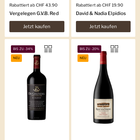
Regulärer Preis
Rabattiert ab CHF 43.90
Regulärer Preis
Rabattiert ab CHF 19.90
Vergelegen G.V.B. Red
David & Nadia Elpidios
Jetzt kaufen
Jetzt kaufen
BIS ZU -34%
BIS ZU -20%
NEU
NEU