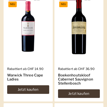
NEU
NEU
Regulärer Preis
Rabattiert ab CHF 14.90
Regulärer Preis
Rabattiert ab CHF 36.90
Warwick Three Cape
Boekenhoutskloof
Ladies
Cabernet Sauvignon
Stellenbosch
Jetzt kaufen
Jetzt kaufen