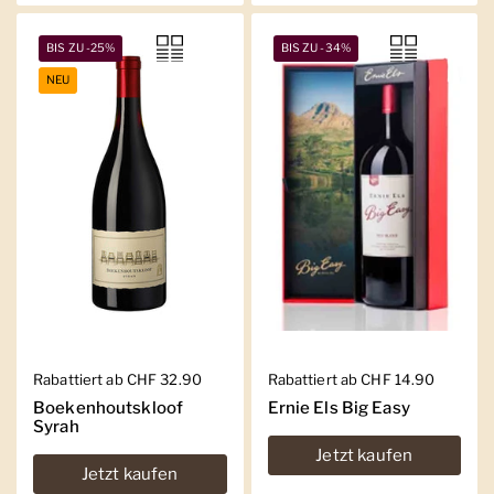
BIS ZU -25%
BIS ZU -34%
NEU
Regulärer Preis
Rabattiert ab CHF 32.90
Regulärer Preis
Rabattiert ab CHF 14.90
Boekenhoutskloof
Ernie Els Big Easy
Syrah
Jetzt kaufen
Jetzt kaufen