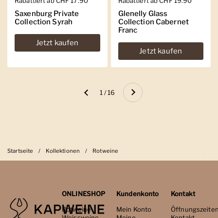
Regulärer Preis
Rabattiert ab CHF 17.90
Regulärer Preis
Rabattiert ab CHF 19.90
Saxenburg Private
Glenelly Glass
Collection Syrah
Collection Cabernet
Franc
Jetzt kaufen
Jetzt kaufen
Weiter
1 / 16
Zurück
Startseite
/
Kollektionen
/
Rotweine
ONLINESHOP
Kundenkonto
Kontakt
Rotweine
Mein Konto
Öffnungszeite
Weissweine
Meine
Kontakt