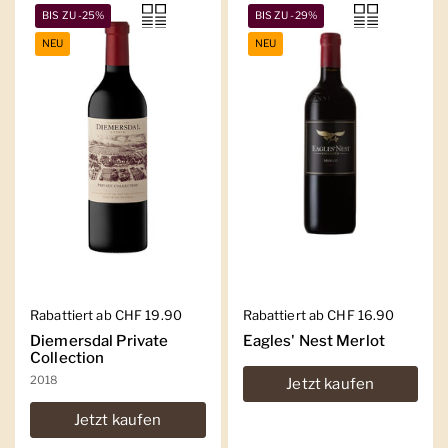
BIS ZU -25%
BIS ZU -29%
NEU
NEU
Regulärer Preis
Rabattiert ab CHF 19.90
Regulärer Preis
Rabattiert ab CHF 16.90
Diemersdal Private
Eagles' Nest Merlot
Collection
2018
Jetzt kaufen
Jetzt kaufen