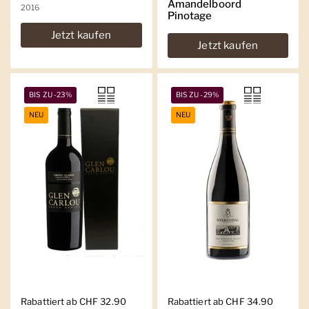
Amandelboord
2016
Pinotage
Jetzt kaufen
Jetzt kaufen
BIS ZU -23%
BIS ZU -29%
NEU
NEU
Regulärer Preis
Rabattiert ab CHF 32.90
Regulärer Preis
Rabattiert ab CHF 34.90