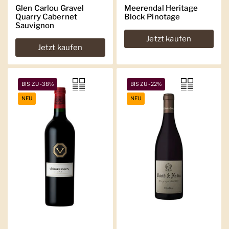
Glen Carlou Gravel
Meerendal Heritage
Quarry Cabernet
Block Pinotage
Sauvignon
Jetzt kaufen
Jetzt kaufen
BIS ZU -38%
BIS ZU -22%
NEU
NEU