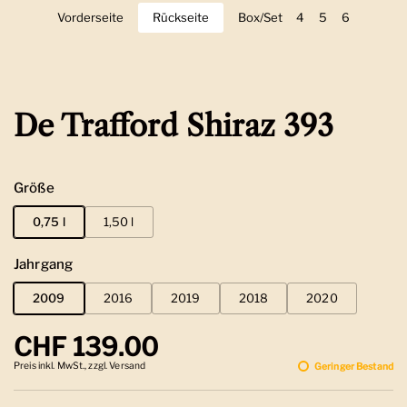
Vorderseite
Zeige Folie 1
Rückseite
Zeige Folie 2
Box/Set
Zeige Folie 3
4
Zeige Folie 4
5
Zeige Folie 5
6
Zeige Folie
De Trafford Shiraz 393
Größe
0,75 l
1,50 l
Jahrgang
2009
2016
2019
2018
2020
Regulärer Preis
CHF 139.00
Preis inkl. MwSt., zzgl. Versand
Geringer Bestand