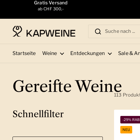
Zum Inhalt springen
Gratis Versand
ab CHF 300,-
Startseite
Weine
Entdeckungen
Sale & A
Gereifte Weine
113 Produk
Schnellfilter
-29% RAB
NEU