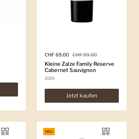
Regulärer Preis
CHF 69.00
Sale-Preis
CHF 99.00
Kleine Zalze Family Reserve
Cabernet Sauvignon
2019
Jetzt kaufen
NEU