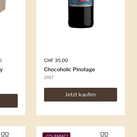
0
Regulärer Preis
CHF 35.00
dy
Chocoholic Pinotage
2017
Jetzt kaufen
-22% RABATT