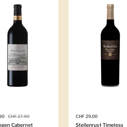
er Preis
.90
Sale-Preis
CHF 27.90
Regulärer Preis
CHF 29.00
egen Cabernet
Stellenrust Timeless