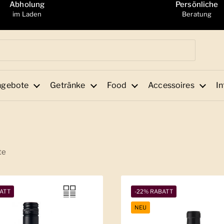
Abholung
Persönliche
im Laden
Beratung
ngebote
Getränke
Food
Accessoires
In
te
ATT
-22% RABATT
NEU