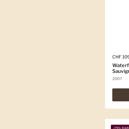
Regulär
CHF 10
Waterf
Sauvig
2007
-29% RAB