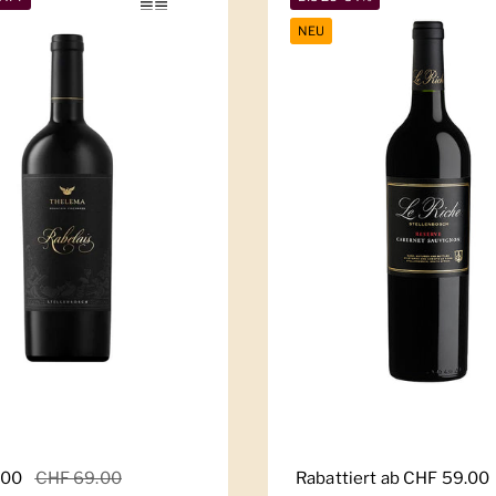
NEU
er Preis
.00
Sale-Preis
CHF 69.00
Regulärer Preis
Rabattiert ab CHF 59.00