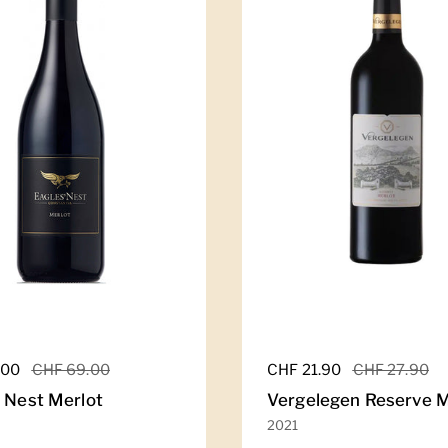
er Preis
.00
Sale-Preis
CHF 69.00
Regulärer Preis
CHF 21.90
Sale-Preis
CHF 27.90
' Nest Merlot
Vergelegen Reserve M
2021