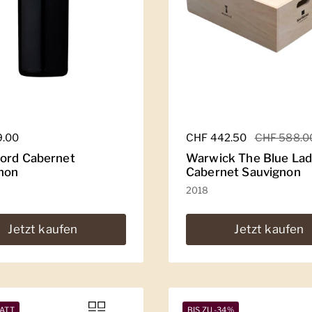
er Preis
9.00
Regulärer Preis
CHF 442.50
Sale-Preis
CHF 588.0
ord Cabernet
Warwick The Blue La
non
Cabernet Sauvignon
2018
Jetzt kaufen
Jetzt kaufen
ATT
BIS ZU -34%