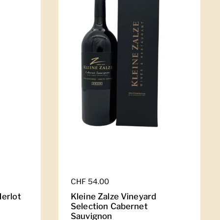
Regulärer Preis
CHF 54.00
erlot
Kleine Zalze Vineyard
Selection Cabernet
Sauvignon