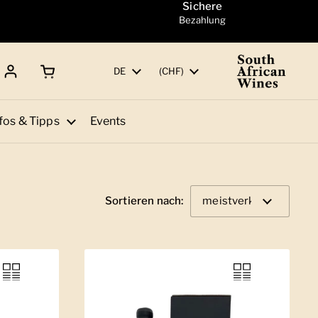
Sichere
Bezahlung
Warenkorb öffnen
Gesamtbetrag:
Sprache
DE
Land/Region
(CHF)
fos & Tipps
Events
Sortieren nach: