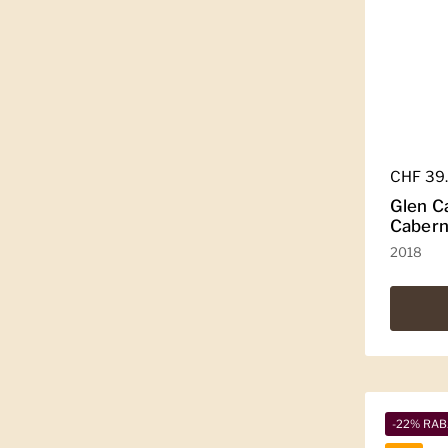
Regulär
CHF 39
Glen C
Cabern
2018
-22% RAB