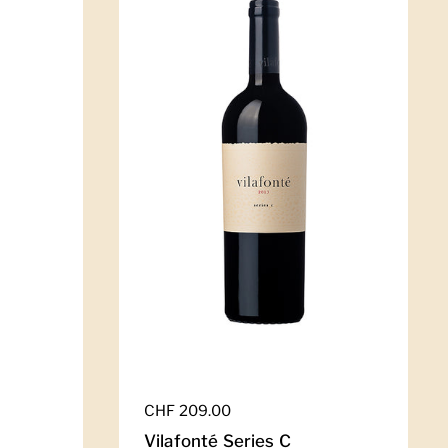
Regulärer Preis
CHF 209.00
Vilafonté Series C