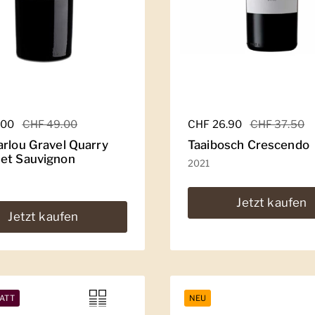
er Preis
.00
Sale-Preis
CHF 49.00
Regulärer Preis
CHF 26.90
Sale-Preis
CHF 37.50
arlou Gravel Quarry
Taaibosch Crescendo
et Sauvignon
2021
Jetzt kaufen
Jetzt kaufen
ATT
NEU