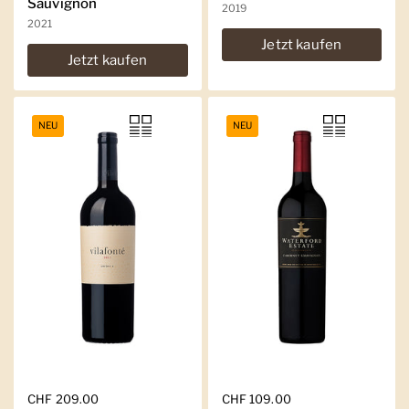
Sauvignon
2019
2021
Jetzt kaufen
Jetzt kaufen
NEU
NEU
Regulärer Preis
CHF 209.00
Regulärer Preis
CHF 109.00