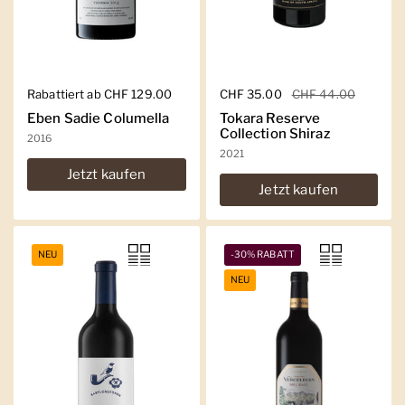
Regulärer Preis
Rabattiert ab CHF 129.00
Regulärer Preis
CHF 35.00
Sale-Preis
CHF 44.00
Eben Sadie Columella
Tokara Reserve
Collection Shiraz
2016
2021
Jetzt kaufen
Jetzt kaufen
NEU
-30% RABATT
NEU