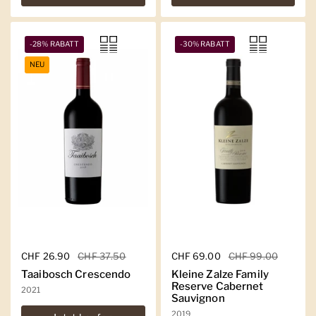
-28% RABATT
-30% RABATT
NEU
Regulärer Preis
CHF 26.90
Sale-Preis
CHF 37.50
Regulärer Preis
CHF 69.00
Sale-Preis
CHF 99.00
Taaibosch Crescendo
Kleine Zalze Family
Reserve Cabernet
2021
Sauvignon
2019