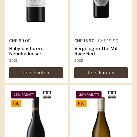
Regulärer Preis
CHF 69.00
Regulärer Preis
CHF 13.90
Sale-Preis
CHF 19.90
Babylonstoren
Vergelegen The Mill
Nebukadnesar
Race Red
2021
2022
Jetzt kaufen
Jetzt kaufen
-19% RABATT
-20% RABATT
NEU
NEU