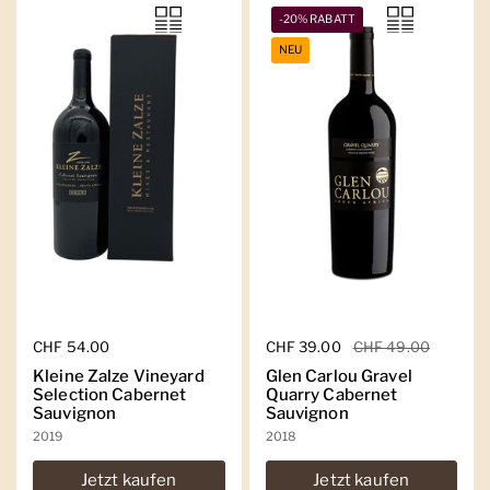
-20% RABATT
NEU
Regulärer Preis
CHF 54.00
Regulärer Preis
CHF 39.00
Sale-Preis
CHF 49.00
Kleine Zalze Vineyard
Glen Carlou Gravel
Selection Cabernet
Quarry Cabernet
Sauvignon
Sauvignon
2019
2018
Jetzt kaufen
Jetzt kaufen