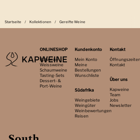
Startseite
/
Kollektionen
/
Gereifte Weine
ONLINESHOP
Kundenkonto
Kontakt
Rotweine
Mein Konto
Öffnungszeite
Weissweine
Meine
Kontakt
Schaumweine
Bestellungen
Tasting-Sets
Wunschliste
Über uns
Dessert- &
Port-Weine
Kapweine
Südafrika
Team
Weingebiete
Jobs
Weingüter
Newsletter
Weinbewertungen
Reisen