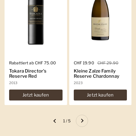
Regulärer Preis
Rabattiert ab CHF 75.00
Regulärer Preis
CHF 19.90
Sale-Preis
CHF 29.90
Tokara Director's
Kleine Zalze Family
Reserve Red
Reserve Chardonnay
2013
2023
Jetzt kaufen
Jetzt kaufen
Weiter
1 / 5
Zurück