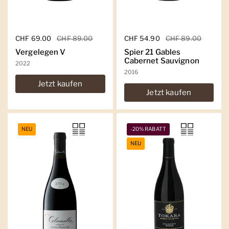
Regulärer Preis
CHF 69.00
Sale-Preis
CHF 89.00
Regulärer Preis
CHF 54.90
Sale-Preis
CHF 89.00
Vergelegen V
Spier 21 Gables
Cabernet Sauvignon
2022
2016
Jetzt kaufen
Jetzt kaufen
NEU
-20% RABATT
NEU