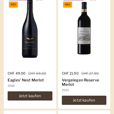
NEU
NEU
Regulärer Preis
CHF 49.00
Sale-Preis
CHF 69.00
Regulärer Preis
CHF 21.90
Sale-Preis
CHF 27.90
Eagles' Nest Merlot
Vergelegen Reserve
Merlot
2016
2021
Jetzt kaufen
Jetzt kaufen