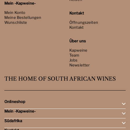
Mein -Kapweine-
Mein Konto
Kontakt
Meine Bestellungen
Wunschliste
Öffnungszeiten
Kontakt
Über uns
Kapweine
Team
Jobs
Newsletter
THE HOME OF SOUTH AFRICAN WINES
Onlineshop
Mein -Kapweine-
Rotweine
Weissweine
Südafrika
Mein Konto
Schaumweine
Meine Bestellungen
Tasting-Sets