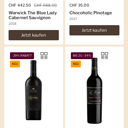
Regulärer Preis
CHF 442.50
Sale-Preis
CHF 588.00
Regulärer Preis
CHF 35.00
Warwick The Blue Lady
Chocoholic Pinotage
Cabernet Sauvignon
2017
2018
Jetzt kaufen
Jetzt kaufen
-29% RABATT
BIS ZU -34%
NEU
NEU