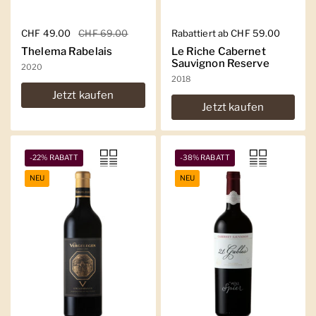
Regulärer Preis
CHF 49.00
Sale-Preis
CHF 69.00
Regulärer Preis
Rabattiert ab CHF 59.00
Thelema Rabelais
Le Riche Cabernet
Sauvignon Reserve
2020
2018
Jetzt kaufen
Jetzt kaufen
-22% RABATT
-38% RABATT
NEU
NEU