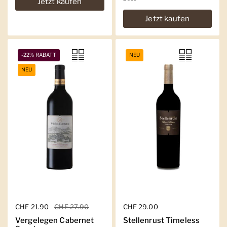
Jetzt kaufen
Jetzt kaufen
-22% RABATT
NEU
NEU
Regulärer Preis
CHF 21.90
Sale-Preis
CHF 27.90
Regulärer Preis
CHF 29.00
Vergelegen Cabernet
Stellenrust Timeless