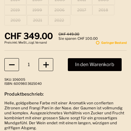
2019
1999
2006
2017
2018
2020
2021
2022
Regulärer Preis
CHF 349.00
Sale-Preis
CHF 449.00
Sie sparen CHF 100.00
Preis inkl. MwSt., zzgl. Versand
Geringer Bestand
Anzahl
In den Warenkorb
SKU: 106005
ISBN: 6009803615040
Produktbeschrieb:
Helle, goldgelbene Farbe mit einer Aromatik von confierten
Zitronen und Frangi Pani in der Nase. der Gaumen ist vollmundig
und komplex. Ausgezeichnetes Verhältnis von Zucker und Frucht
kombiniert mit einer grossen Säure sorgt für ein grossartiges
Mundgefühl. Der Wein endet mit einem langen, würzigen und
griffigen Abgang.