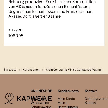
Rebberg produziert. Er reift in einer Kombination
von 60% neuen französischen Eichenfässern,
Ungarischen Eichenfässern und Französischer
Akazie. Dort lagert er 3 Jahre.
Artikel Nr.
106005
Startseite
/
Kollektionen
/
Klein Constantia Vin de Constance Magnum
ONLINESHOP
Kundenkonto
Kontakt
Rotweine
Mein Konto
Öffnungszeite
Weissweine
Meine
Kontakt
Schaumweine
Bestellungen