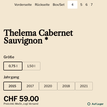
Vorderseite
Zeige Folie 1
Rückseite
Zeige Folie 2
Box/Set
Zeige Folie 3
4
Zeige Folie 4
5
Zeige Folie 5
6
Zeige Folie 6
7
Zeige Foli
Thelema Cabernet
Sauvignon *
Größe
0,75 l
1,50 l
Jahrgang
2015
2017
2020
2018
2021
Regulärer Preis
CHF 59.00
Preis inkl. MwSt., zzgl. Versand
Auf Lager