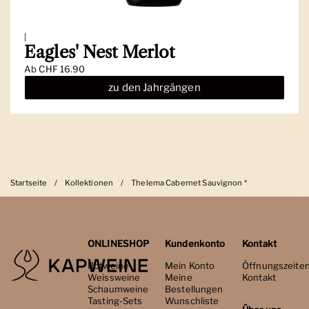
|
Eagles' Nest Merlot
Ab
CHF 16.90
zu den Jahrgängen
Startseite
/
Kollektionen
/
Thelema Cabernet Sauvignon *
ONLINESHOP
Kundenkonto
Kontakt
Rotweine
Mein Konto
Öffnungszeite
Weissweine
Meine
Kontakt
Schaumweine
Bestellungen
Tasting-Sets
Wunschliste