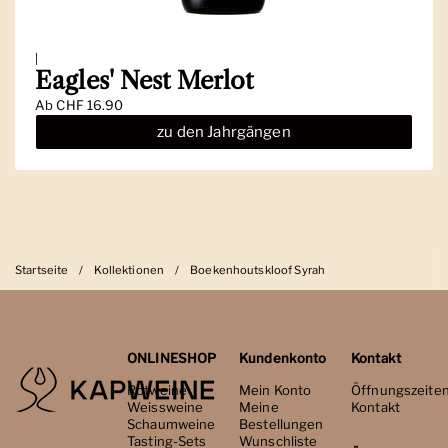
|
Eagles' Nest Merlot
Ab
CHF 16.90
zu den Jahrgängen
Startseite
/
Kollektionen
/
Boekenhoutskloof Syrah
ONLINESHOP
Kundenkonto
Kontakt
Rotweine
Mein Konto
Öffnungszeite
Weissweine
Meine
Kontakt
Schaumweine
Bestellungen
Tasting-Sets
Wunschliste