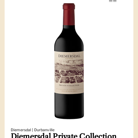
Diemersdal | Durbanville
Diemersdal Private Collection