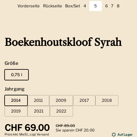
Vorderseite
Zeige Folie 1
Rückseite
Zeige Folie 2
Box/Set
Zeige Folie 3
4
Zeige Folie 4
5
Zeige Folie 5
6
Zeige Folie 6
7
Zeige Folie 7
8
Zeige Foli
Boekenhoutskloof Syrah
Größe
0,75 l
Jahrgang
2014
2011
2009
2017
2018
2019
2021
2022
Regulärer Preis
CHF 69.00
Sale-Preis
CHF 89.00
Sie sparen CHF 20.00
Preis inkl. MwSt., zzgl. Versand
Auf Lager