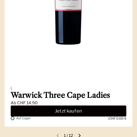
|
Warwick Three Cape Ladies
Ab
CHF 14.90
Jetzt kaufen
Auf Lager
(CHF 0.00/l)
1
/
12