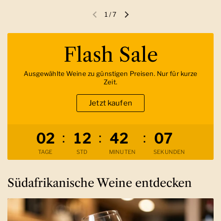
1
/
7
Vorherige Folie
Nächste Folie
Flash Sale
Ausgewählte Weine zu günstigen Preisen. Nur für kurze
Zeit.
Jetzt kaufen
Verbleibende Zeit
:
:
:
0
2
1
2
4
2
0
6
TAGE
STD
MINUTEN
SEKUNDEN
Südafrikanische Weine entdecken