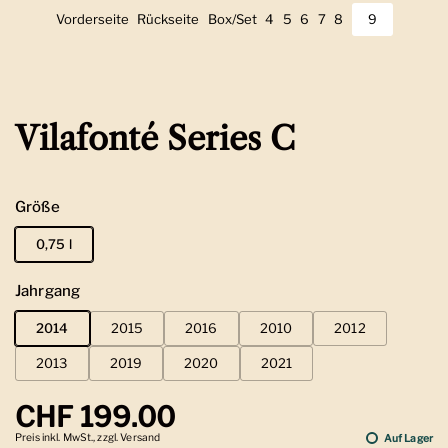
Vorderseite
Zeige Folie 1
Rückseite
Zeige Folie 2
Box/Set
Zeige Folie 3
4
Zeige Folie 4
5
Zeige Folie 5
6
Zeige Folie 6
7
Zeige Folie 7
8
Zeige Folie 8
9
Zeige Folie 
Vilafonté Series C
Größe
0,75 l
Jahrgang
2014
2015
2016
2010
2012
2013
2019
2020
2021
Regulärer Preis
CHF 199.00
Preis inkl. MwSt., zzgl. Versand
Auf Lager