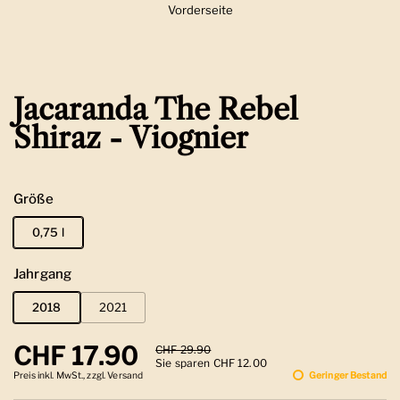
Vorderseite
Zeige Folie 1
Jacaranda The Rebel
Shiraz - Viognier
Größe
0,75 l
Jahrgang
2018
2021
Regulärer Preis
CHF 17.90
Sale-Preis
CHF 29.90
Sie sparen CHF 12.00
Preis inkl. MwSt., zzgl. Versand
Geringer Bestand