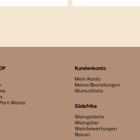
OP
Kundenkonto
Mein Konto
e
Meine Bestellungen
ne
Wunschliste
ts
 Port-Weine
Südafrika
Weingebiete
Weingüter
Weinbewertungen
Reisen