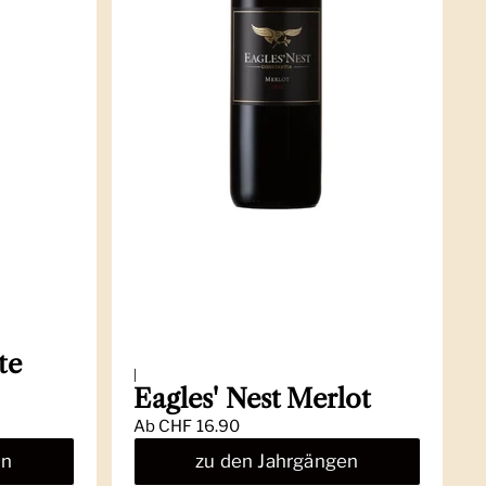
te
|
Eagles' Nest Merlot
Ab
CHF 16.90
en
zu den Jahrgängen