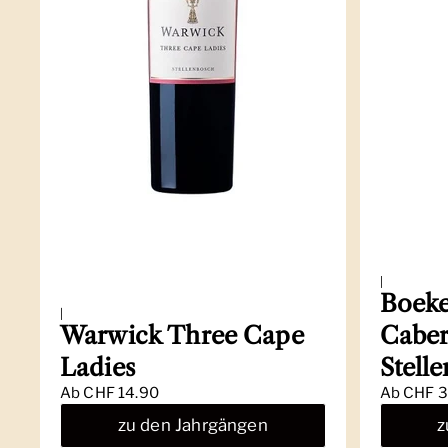
|
Boeke
|
Warwick Three Cape
Caber
Ladies
Stell
Ab
CHF 14.90
Ab
CHF 3
zu den Jahrgängen
z