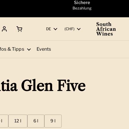
Sichere
Bezahlung
Warenkorb öffnen
Gesamtbetrag:
Sprache
DE
Land/Region
(CHF)
fos & Tipps
Events
tia Glen Five
 l
12 l
6 l
9 l