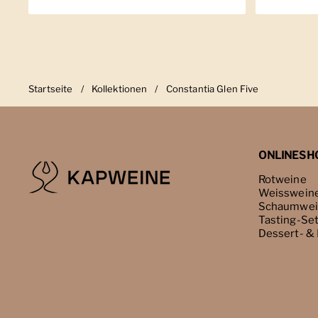
Startseite
/
Kollektionen
/
Constantia Glen Five
ONLINESH
Rotweine
Weisswein
Schaumwei
Tasting-Se
Dessert- &