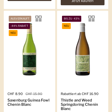
Jetzt kaufen
AUSVERKAUFT
BIS ZU -43%
-44% RABATT
NEU
NEU
Regulärer Preis
CHF 8.90
Sale-Preis
CHF 15.90
Regulärer Preis
Rabattiert ab CHF 16.90
Saxenburg Guinea Fowl
Thistle and Weed
Chenin Blanc
Springdoring Chenin
Blanc