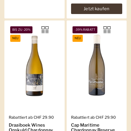
Jetzt kaufen
BIS ZU -20%
-39% RABATT
NEU
NEU
Regulärer Preis
Rabattiert ab CHF 29.90
Regulärer Preis
Rabattiert ab CHF 29.90
Draaiboek Wines
Cap Maritime
Onskuld Chardonnay
Chardonnay Reserve