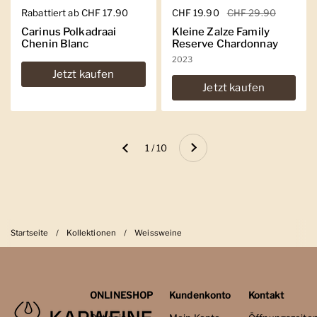
Regulärer Preis
Rabattiert ab CHF 17.90
Regulärer Preis
CHF 19.90
Sale-Preis
CHF 29.90
Carinus Polkadraai
Kleine Zalze Family
Chenin Blanc
Reserve Chardonnay
2023
Jetzt kaufen
Jetzt kaufen
Weiter
1 / 10
Zurück
Startseite
/
Kollektionen
/
Weissweine
ONLINESHOP
Kundenkonto
Kontakt