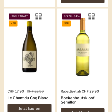
-20% RABATT
BIS ZU -34%
NEU
NEU
Regulärer Preis
CHF 17.90
Sale-Preis
CHF 22.50
Regulärer Preis
Rabattiert ab CHF 29.90
Le Chant du Coq Blanc
Boekenhoutskloof
Semillon
Jetzt kaufen