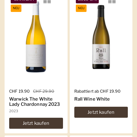
NEU
NEU
Regulärer Preis
CHF 19.90
Sale-Preis
CHF 29.90
Regulärer Preis
Rabattiert ab CHF 19.90
Warwick The White
Rall Wine White
Lady Chardonnay 2023
2023
Jetzt kaufen
Jetzt kaufen