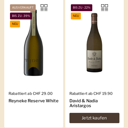
AUSVERKAUFT
BIS ZU -22%
BIS ZU -39%
NEU
NEU
Regulärer Preis
Rabattiert ab CHF 29.00
Regulärer Preis
Rabattiert ab CHF 19.90
Reyneke Reserve White
David & Nadia
Aristargos
Jetzt kaufen