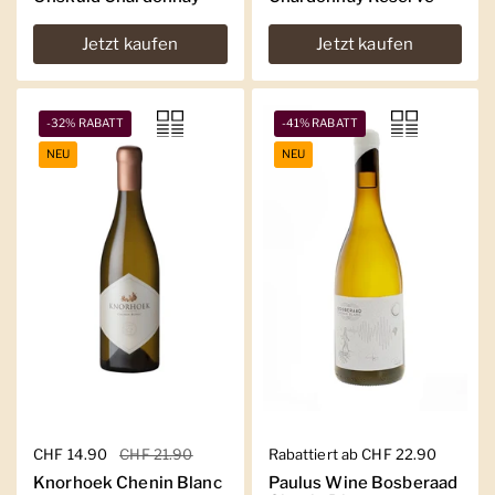
Jetzt kaufen
Jetzt kaufen
-32% RABATT
-41% RABATT
NEU
NEU
Regulärer Preis
CHF 14.90
Sale-Preis
CHF 21.90
Regulärer Preis
Rabattiert ab CHF 22.90
Knorhoek Chenin Blanc
Paulus Wine Bosberaad