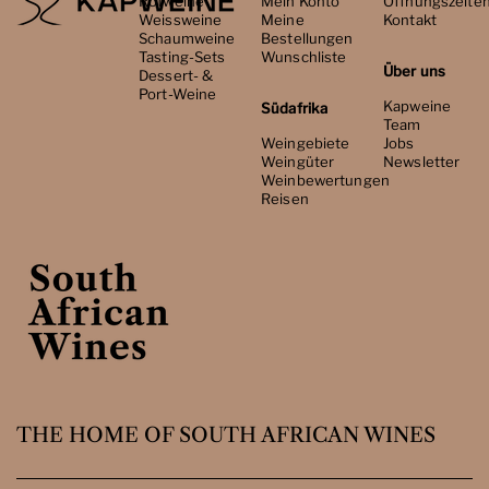
Rotweine
Mein Konto
Öffnungszeite
Weissweine
Meine
Kontakt
Schaumweine
Bestellungen
Tasting-Sets
Wunschliste
Über uns
Dessert- &
Port-Weine
Kapweine
Südafrika
Team
Weingebiete
Jobs
Weingüter
Newsletter
Weinbewertungen
Reisen
THE HOME OF SOUTH AFRICAN WINES