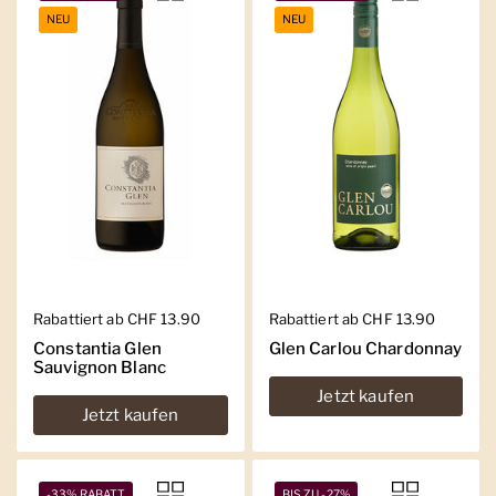
NEU
NEU
Regulärer Preis
Rabattiert ab CHF 13.90
Regulärer Preis
Rabattiert ab CHF 13.90
Constantia Glen
Glen Carlou Chardonnay
Sauvignon Blanc
Jetzt kaufen
Jetzt kaufen
-33% RABATT
BIS ZU -27%