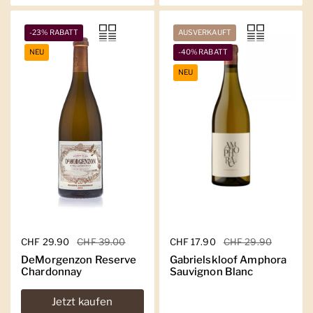
-23% RABATT
AUSVERKAUFT
NEU
-40% RABATT
NEU
Regulärer Preis
CHF 29.90
Sale-Preis
CHF 39.00
Regulärer Preis
CHF 17.90
Sale-Preis
CHF 29.90
DeMorgenzon Reserve
Gabrielskloof Amphora
Chardonnay
Sauvignon Blanc
Jetzt kaufen