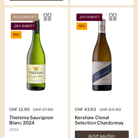
AUSVERKAUFT
-20% RABATT
-28% RABATT
NEU
NEU
Regulärer Preis
CHF 12.90
Sale-Preis
CHF 17.90
Regulärer Preis
CHF 43.90
Sale-Preis
CHF 54.90
Thelema Sauvignon
Kershaw Clonal
Blanc 2024
Selection Chardonnay
2024
Jetzt kaufen