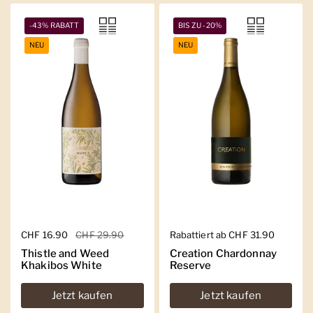
-43% RABATT
BIS ZU -20%
NEU
NEU
Regulärer Preis
CHF 16.90
Sale-Preis
CHF 29.90
Regulärer Preis
Rabattiert ab CHF 31.90
Thistle and Weed
Creation Chardonnay
Khakibos White
Reserve
Jetzt kaufen
Jetzt kaufen