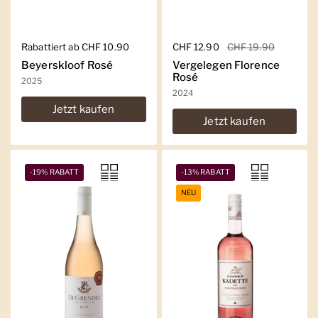
Regulärer Preis
Rabattiert ab CHF 10.90
Regulärer Preis
CHF 12.90
Sale-Preis
CHF 19.90
Beyerskloof Rosé
Vergelegen Florence
Rosé
2025
2024
Jetzt kaufen
Jetzt kaufen
-19% RABATT
-13% RABATT
NEU