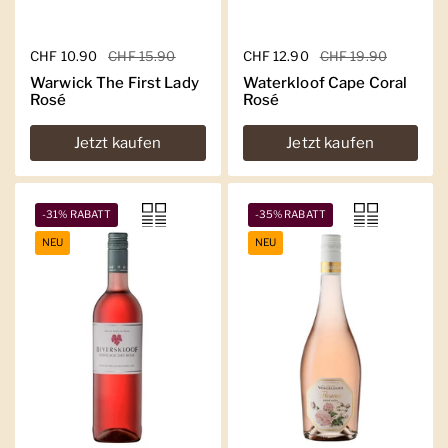
Regulärer Preis
CHF 10.90
Sale-Preis
CHF 15.90
Regulärer Preis
CHF 12.90
Sale-Preis
CHF 19.90
Warwick The First Lady
Waterkloof Cape Coral
Rosé
Rosé
Jetzt kaufen
Jetzt kaufen
-31% RABATT
-35% RABATT
NEU
NEU