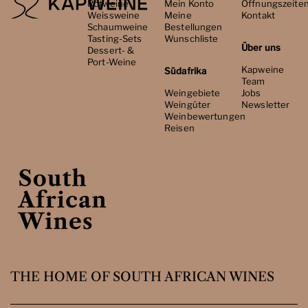
Rotweine
Mein Konto
Öffnungszeite
Weissweine
Meine
Kontakt
Schaumweine
Bestellungen
Tasting-Sets
Wunschliste
Über uns
Dessert- &
Port-Weine
Kapweine
Südafrika
Team
Weingebiete
Jobs
Weingüter
Newsletter
Weinbewertungen
Reisen
THE HOME OF SOUTH AFRICAN WINES