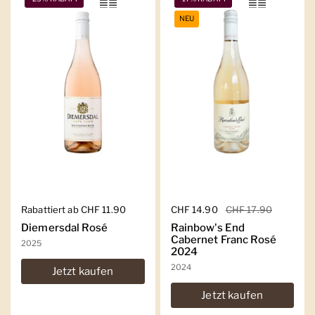
NEU
Regulärer Preis
Rabattiert ab CHF 11.90
Regulärer Preis
CHF 14.90
Sale-Preis
CHF 17.90
Diemersdal Rosé
Rainbow's End
Cabernet Franc Rosé
2025
2024
2024
Jetzt kaufen
Jetzt kaufen