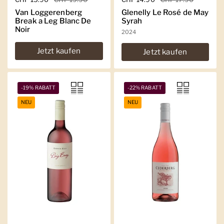
Van Loggerenberg
Glenelly Le Rosé de May
Break a Leg Blanc De
Syrah
Noir
2024
Jetzt kaufen
Jetzt kaufen
-19% RABATT
-22% RABATT
NEU
NEU