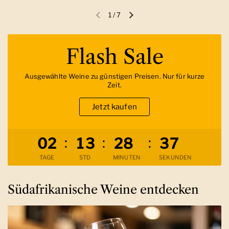
1
/
7
Vorherige Folie
Nächste Folie
Flash Sale
Ausgewählte Weine zu günstigen Preisen. Nur für kurze
Zeit.
Jetzt kaufen
Verbleibende Zeit
:
:
:
0
2
1
3
2
8
3
6
TAGE
STD
MINUTEN
SEKUNDEN
Südafrikanische Weine entdecken