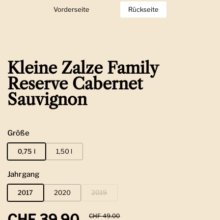
Vorderseite
Zeige Folie 1
Rückseite
Zeige Folie 2
Kleine Zalze Family
Reserve Cabernet
Sauvignon
Größe
0,75 l
1,50 l
Jahrgang
2017
2020
2019
Regulärer Preis
CHF 39.90
Sale-Preis
CHF 49.00