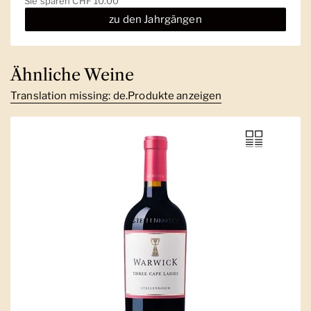
Sale-Preis
Sie sparen CHF 10.00
zu den Jahrgängen
Ähnliche Weine
Translation missing: de.Produkte anzeigen