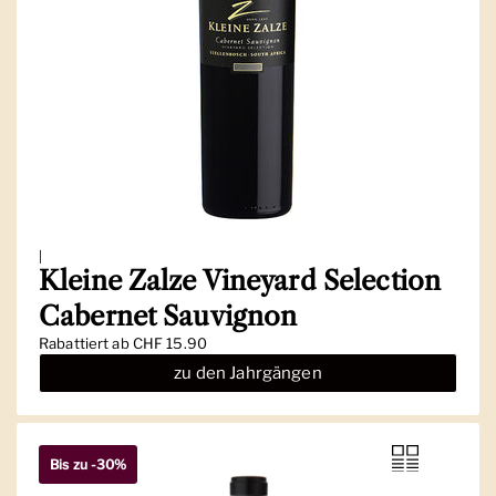
|
Kleine Zalze Vineyard Selection
Cabernet Sauvignon
Regulärer Preis
Rabattiert ab CHF 15.90
zu den Jahrgängen
Bis zu -30%