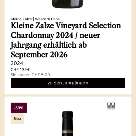
Kleine Zalze | Western Cape
Kleine Zalze Vineyard Selection
Chardonnay 2024 / neuer
Jahrgang erhältlich ab
September 2026
2024
Regulärer Preis
CHF 13.90
Sale-Preis
Sie sparen CHF 5.00
zu den Jahrgängen
-33%
Neu