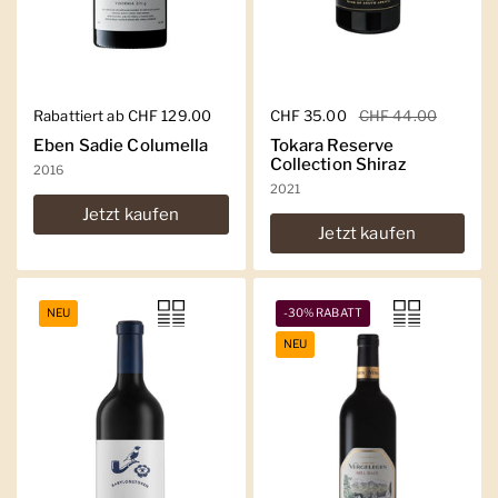
Regulärer Preis
Rabattiert ab CHF 129.00
Regulärer Preis
CHF 35.00
Sale-Preis
CHF 44.00
Eben Sadie Columella
Tokara Reserve
Collection Shiraz
2016
2021
Jetzt kaufen
Jetzt kaufen
NEU
-30% RABATT
NEU