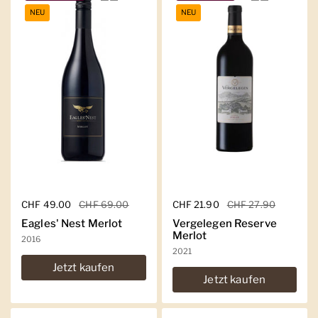
NEU
NEU
Regulärer Preis
CHF 49.00
Sale-Preis
CHF 69.00
Regulärer Preis
CHF 21.90
Sale-Preis
CHF 27.90
Eagles' Nest Merlot
Vergelegen Reserve
Merlot
2016
2021
Jetzt kaufen
Jetzt kaufen