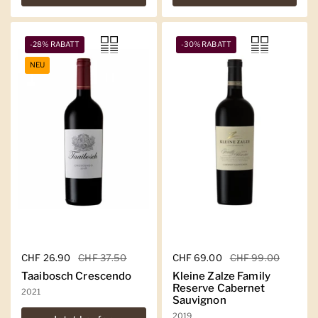
-28% RABATT
-30% RABATT
NEU
Regulärer Preis
CHF 26.90
Sale-Preis
CHF 37.50
Regulärer Preis
CHF 69.00
Sale-Preis
CHF 99.00
Taaibosch Crescendo
Kleine Zalze Family
Reserve Cabernet
2021
Sauvignon
2019