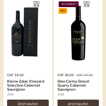
-20% RABATT
NEU
Regulärer Preis
CHF 54.00
Regulärer Preis
CHF 39.00
Sale-Preis
CHF 49.00
Kleine Zalze Vineyard
Glen Carlou Gravel
Selection Cabernet
Quarry Cabernet
Sauvignon
Sauvignon
2019
2018
Jetzt kaufen
Jetzt kaufen