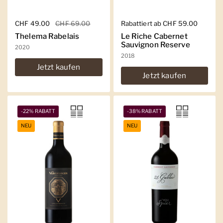
Regulärer Preis
CHF 49.00
Sale-Preis
CHF 69.00
Regulärer Preis
Rabattiert ab CHF 59.00
Thelema Rabelais
Le Riche Cabernet
Sauvignon Reserve
2020
2018
Jetzt kaufen
Jetzt kaufen
-22% RABATT
-38% RABATT
NEU
NEU