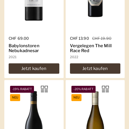
Regulärer Preis
CHF 69.00
Regulärer Preis
CHF 13.90
Sale-Preis
CHF 19.90
Babylonstoren
Vergelegen The Mill
Nebukadnesar
Race Red
2021
2022
Jetzt kaufen
Jetzt kaufen
-19% RABATT
-20% RABATT
NEU
NEU