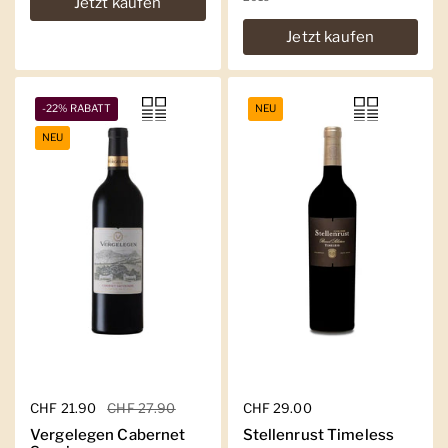
Jetzt kaufen
Jetzt kaufen
-22% RABATT
NEU
NEU
Regulärer Preis
CHF 21.90
Sale-Preis
CHF 27.90
Regulärer Preis
CHF 29.00
Vergelegen Cabernet
Stellenrust Timeless