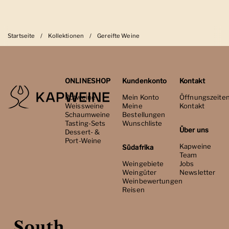
Startseite
/
Kollektionen
/
Gereifte Weine
ONLINESHOP
Kundenkonto
Kontakt
Rotweine
Mein Konto
Öffnungszeite
Weissweine
Meine
Kontakt
Schaumweine
Bestellungen
Tasting-Sets
Wunschliste
Über uns
Dessert- &
Port-Weine
Kapweine
Südafrika
Team
Weingebiete
Jobs
Weingüter
Newsletter
Weinbewertungen
Reisen