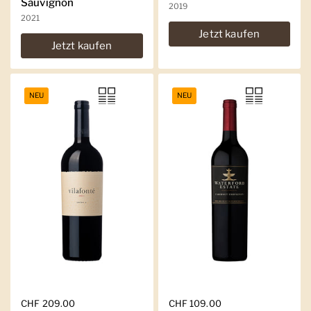
Sauvignon
2019
2021
Jetzt kaufen
Jetzt kaufen
NEU
NEU
Regulärer Preis
CHF 209.00
Regulärer Preis
CHF 109.00