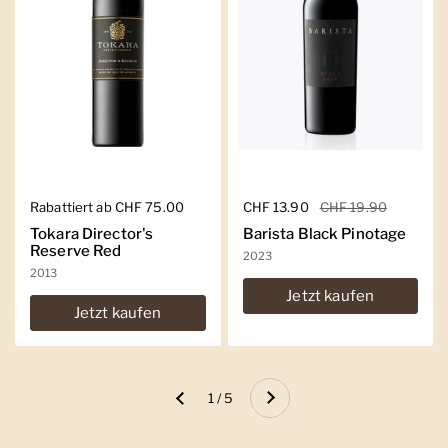
Regulärer Preis
Rabattiert ab CHF 75.00
Regulärer Preis
CHF 13.90
Sale-Preis
CHF 19.90
Tokara Director's
Barista Black Pinotage
Reserve Red
2023
2013
Jetzt kaufen
Jetzt kaufen
Weiter
1 / 5
Zurück