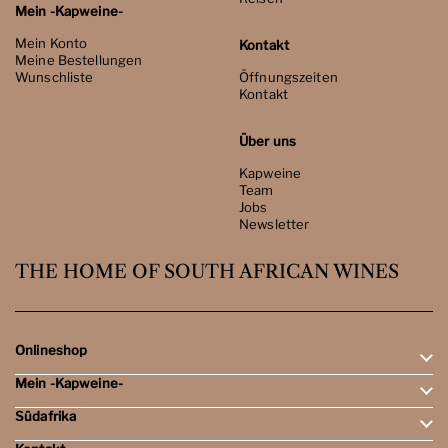
Mein -Kapweine-
Mein Konto
Kontakt
Meine Bestellungen
Wunschliste
Öffnungszeiten
Kontakt
Über uns
Kapweine
Team
Jobs
Newsletter
THE HOME OF SOUTH AFRICAN WINES
Onlineshop
Mein -Kapweine-
Rotweine
Weissweine
Südafrika
Mein Konto
Schaumweine
Meine Bestellungen
Tasting-Sets