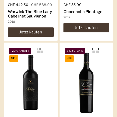
Regulärer Preis
CHF 442.50
Sale-Preis
CHF 588.00
Regulärer Preis
CHF 35.00
Warwick The Blue Lady
Chocoholic Pinotage
Cabernet Sauvignon
2017
2018
Jetzt kaufen
Jetzt kaufen
-29% RABATT
BIS ZU -34%
NEU
NEU