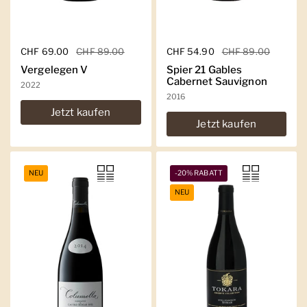
Regulärer Preis
CHF 69.00
Sale-Preis
CHF 89.00
Regulärer Preis
CHF 54.90
Sale-Preis
CHF 89.00
Vergelegen V
Spier 21 Gables
Cabernet Sauvignon
2022
2016
Jetzt kaufen
Jetzt kaufen
NEU
-20% RABATT
NEU