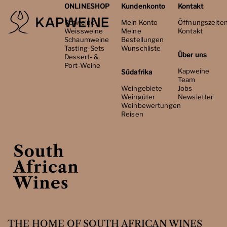
ONLINESHOP
Kundenkonto
Kontakt
Rotweine
Mein Konto
Öffnungszeite
Weissweine
Meine
Kontakt
Schaumweine
Bestellungen
Tasting-Sets
Wunschliste
Über uns
Dessert- &
Port-Weine
Kapweine
Südafrika
Team
Weingebiete
Jobs
Weingüter
Newsletter
Weinbewertungen
Reisen
THE HOME OF SOUTH AFRICAN WINES