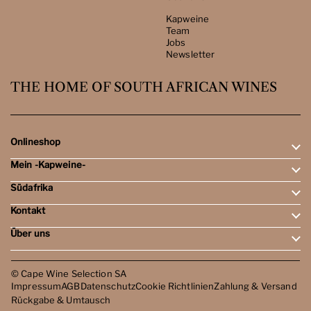
Kapweine
Team
Jobs
Newsletter
THE HOME OF SOUTH AFRICAN WINES
Onlineshop
Mein -Kapweine-
Rotweine
Weissweine
Südafrika
Mein Konto
Schaumweine
Meine Bestellungen
Tasting-Sets
Kontakt
Weingebiete
Wunschliste
Dessert- & Port-Weine
Weingüter
Über uns
Öffnungszeiten
Weinbewertungen
Kontakt
Reisen
Kapweine
Team
© Cape Wine Selection SA
Jobs
Impressum
AGB
Datenschutz
Cookie Richtlinien
Zahlung & Versand
Newsletter
Rückgabe & Umtausch