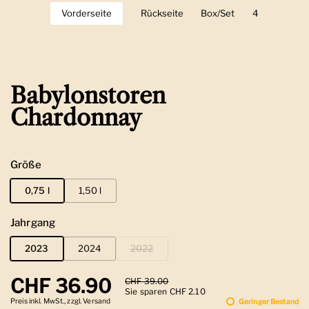
Vorderseite
Zeige Folie 1
Rückseite
Zeige Folie 2
Box/Set
Zeige Folie 3
4
Zeige Folie 
Babylonstoren
Chardonnay
Größe
0,75 l
1,50 l
Jahrgang
2023
2024
2022
Regulärer Preis
CHF 36.90
Sale-Preis
CHF 39.00
Sie sparen CHF 2.10
Preis inkl. MwSt., zzgl. Versand
Geringer Bestand