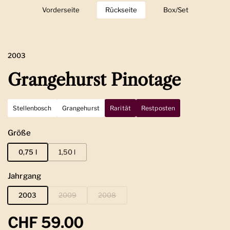
Vorderseite
Zeige Folie 1
Rückseite
Zeige Folie 2
Box/Set
Zeige Folie 3
2003
Grangehurst Pinotage
Stellenbosch
Grangehurst
Rarität
Restposten
Größe
0,75 l
1,50 l
Jahrgang
2003
2009
2008
Regulärer Preis
CHF 59.00