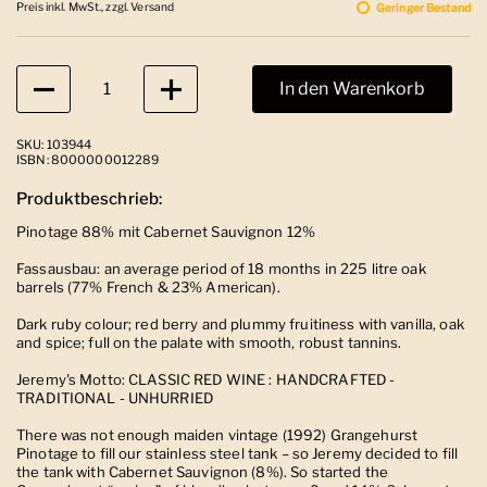
Preis inkl. MwSt., zzgl. Versand
Geringer Bestand
Anzahl
In den Warenkorb
SKU: 103944
ISBN: 8000000012289
Produktbeschrieb:
Pinotage 88% mit Cabernet Sauvignon 12%
Fassausbau: an average period of 18 months in 225 litre oak
barrels (77% French & 23% American).
Dark ruby colour; red berry and plummy fruitiness with vanilla, oak
and spice; full on the palate with smooth, robust tannins.
Jeremy's Motto: CLASSIC RED WINE : HANDCRAFTED -
TRADITIONAL - UNHURRIED
There was not enough maiden vintage (1992) Grangehurst
Pinotage to fill our stainless steel tank – so Jeremy decided to fill
the tank with Cabernet Sauvignon (8%). So started the