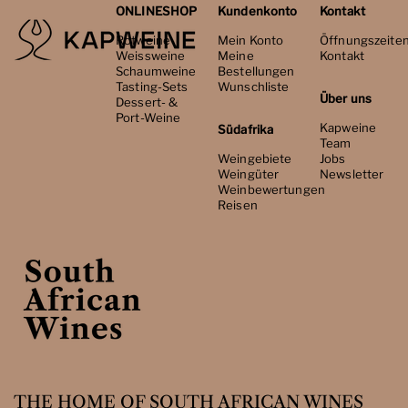
ONLINESHOP
Kundenkonto
Kontakt
Rotweine
Mein Konto
Öffnungszeite
Weissweine
Meine
Kontakt
Schaumweine
Bestellungen
Tasting-Sets
Wunschliste
Über uns
Dessert- &
Port-Weine
Kapweine
Südafrika
Team
Weingebiete
Jobs
Weingüter
Newsletter
Weinbewertungen
Reisen
THE HOME OF SOUTH AFRICAN WINES