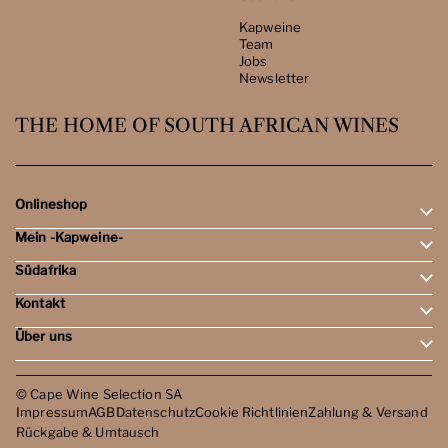
Kapweine
Team
Jobs
Newsletter
THE HOME OF SOUTH AFRICAN WINES
Onlineshop
Mein -Kapweine-
Rotweine
Weissweine
Südafrika
Mein Konto
Schaumweine
Meine Bestellungen
Tasting-Sets
Kontakt
Weingebiete
Wunschliste
Dessert- & Port-Weine
Weingüter
Über uns
Öffnungszeiten
Weinbewertungen
Kontakt
Reisen
Kapweine
Team
© Cape Wine Selection SA
Jobs
Impressum
AGB
Datenschutz
Cookie Richtlinien
Zahlung & Versand
Newsletter
Rückgabe & Umtausch