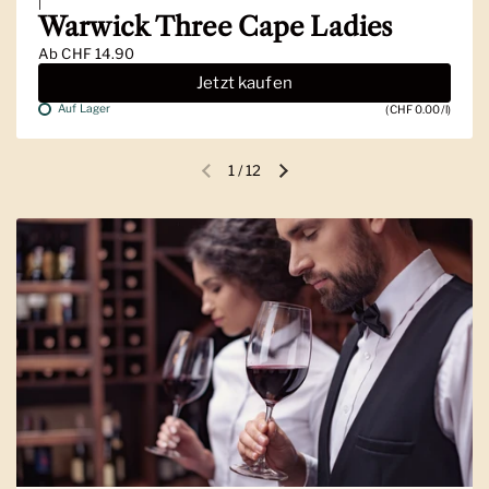
|
Warwick Three Cape Ladies
Ab
CHF 14.90
Jetzt kaufen
Auf Lager
(CHF 0.00/l)
1
/
12
Vorherige Folie
Nächste Folie