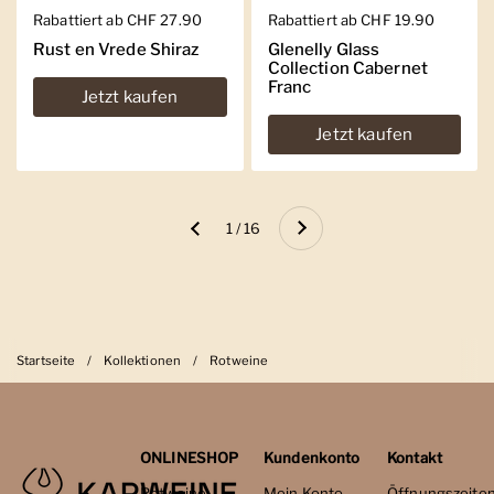
Regulärer Preis
Rabattiert ab CHF 27.90
Regulärer Preis
Rabattiert ab CHF 19.90
Rust en Vrede Shiraz
Glenelly Glass
Collection Cabernet
Franc
Jetzt kaufen
Jetzt kaufen
Weiter
1 / 16
Zurück
Startseite
/
Kollektionen
/
Rotweine
ONLINESHOP
Kundenkonto
Kontakt
Rotweine
Mein Konto
Öffnungszeite