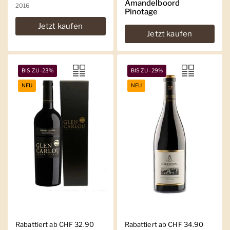
Amandelboord
2016
Pinotage
Jetzt kaufen
Jetzt kaufen
BIS ZU -23%
BIS ZU -29%
NEU
NEU
Regulärer Preis
Rabattiert ab CHF 32.90
Regulärer Preis
Rabattiert ab CHF 34.90