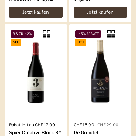
Jetzt kaufen
Jetzt kaufen
BIS ZU -42%
-45% RABATT
NEU
NEU
Regulärer Preis
Rabattiert ab CHF 17.90
Regulärer Preis
CHF 15.90
Sale-Preis
CHF 29.00
Spier Creative Block 3 *
De Grendel