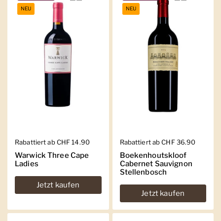
NEU
NEU
Regulärer Preis
Rabattiert ab CHF 14.90
Regulärer Preis
Rabattiert ab CHF 36.90
Warwick Three Cape
Boekenhoutskloof
Ladies
Cabernet Sauvignon
Stellenbosch
Jetzt kaufen
Jetzt kaufen