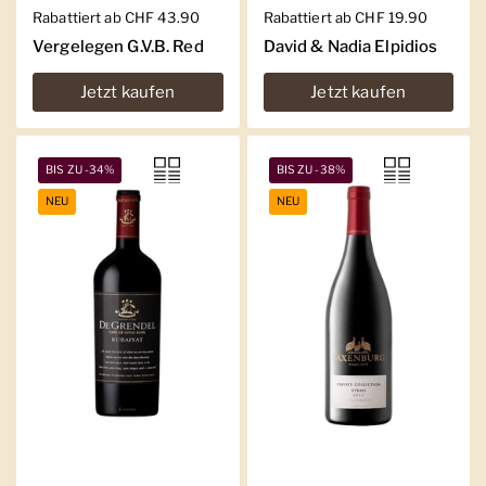
Regulärer Preis
Rabattiert ab CHF 43.90
Regulärer Preis
Rabattiert ab CHF 19.90
Vergelegen G.V.B. Red
David & Nadia Elpidios
Jetzt kaufen
Jetzt kaufen
BIS ZU -34%
BIS ZU -38%
NEU
NEU