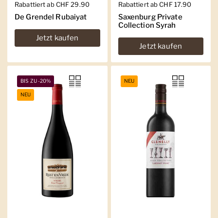
Regulärer Preis
Rabattiert ab CHF 29.90
Regulärer Preis
Rabattiert ab CHF 17.90
De Grendel Rubaiyat
Saxenburg Private
Collection Syrah
Jetzt kaufen
Jetzt kaufen
BIS ZU -20%
NEU
NEU