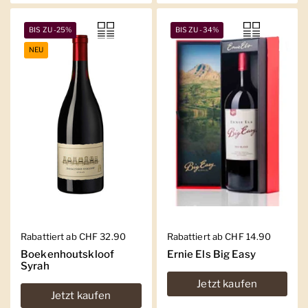
BIS ZU -25%
BIS ZU -34%
NEU
Regulärer Preis
Rabattiert ab CHF 32.90
Regulärer Preis
Rabattiert ab CHF 14.90
Boekenhoutskloof
Ernie Els Big Easy
Syrah
Jetzt kaufen
Jetzt kaufen