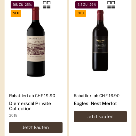
BIS ZU -25%
BIS ZU -29%
NEU
NEU
Regulärer Preis
Rabattiert ab CHF 19.90
Regulärer Preis
Rabattiert ab CHF 16.90
Diemersdal Private
Eagles' Nest Merlot
Collection
2018
Jetzt kaufen
Jetzt kaufen