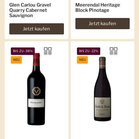
Glen Carlou Gravel
Meerendal Heritage
Quarry Cabernet
Block Pinotage
Sauvignon
Jetzt kaufen
Jetzt kaufen
BIS ZU -38%
BIS ZU -22%
NEU
NEU