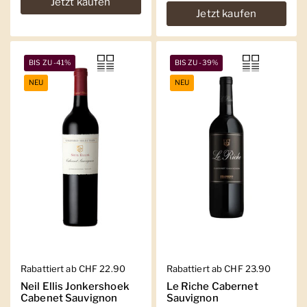
Jetzt kaufen
Jetzt kaufen
BIS ZU -41%
BIS ZU -39%
NEU
NEU
Regulärer Preis
Rabattiert ab CHF 22.90
Regulärer Preis
Rabattiert ab CHF 23.90
Neil Ellis Jonkershoek
Le Riche Cabernet
Cabenet Sauvignon
Sauvignon