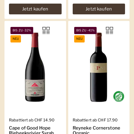
Jetzt kaufen
Jetzt kaufen
BIS ZU -32%
BIS ZU -41%
NEU
NEU
Regulärer Preis
Rabattiert ab CHF 14.90
Regulärer Preis
Rabattiert ab CHF 17.90
Cape of Good Hope
Reyneke Cornerstone
Riebeeksrivier Syrah
Organic