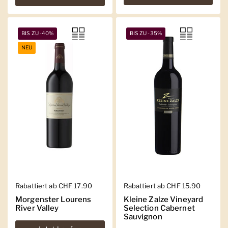
BIS ZU -40%
BIS ZU -35%
NEU
Regulärer Preis
Rabattiert ab CHF 17.90
Regulärer Preis
Rabattiert ab CHF 15.90
Morgenster Lourens
Kleine Zalze Vineyard
River Valley
Selection Cabernet
Sauvignon