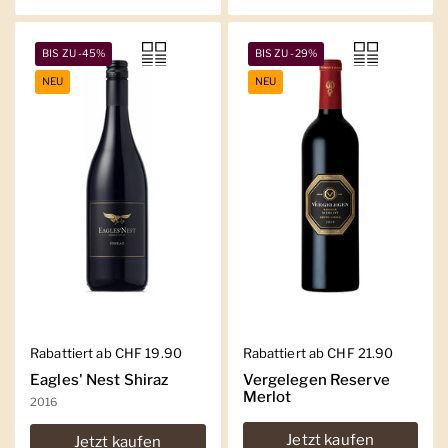
BIS ZU -45%
BIS ZU -29%
NEU
NEU
Regulärer Preis
Rabattiert ab CHF 19.90
Regulärer Preis
Rabattiert ab CHF 21.90
Eagles' Nest Shiraz
Vergelegen Reserve
Merlot
2016
Jetzt kaufen
Jetzt kaufen