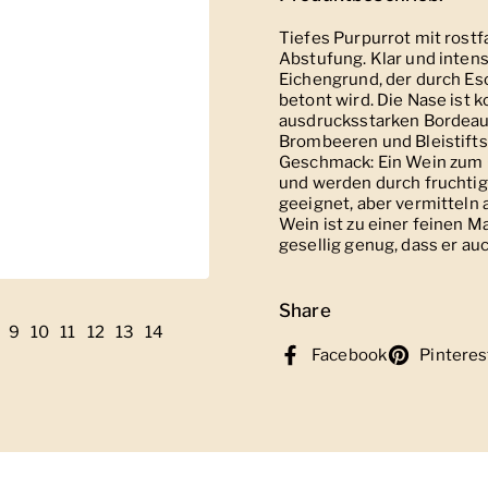
Tiefes Purpurrot mit rostf
Abstufung. Klar und intens
Eichengrund, der durch Es
betont wird. Die Nase ist 
ausdrucksstarken Bordeau
Brombeeren und Bleistiftsp
Geschmack: Ein Wein zum
und werden durch fruchtig
geeignet, aber vermitteln 
Wein ist zu einer feinen M
gesellig genug, dass er au
Share
ie 5
Folie 6
ge Folie 7
eige Folie 8
9
Zeige Folie 9
10
Zeige Folie 10
11
Zeige Folie 11
12
Zeige Folie 12
13
Zeige Folie 13
14
Zeige Folie 14
Facebook
Pinteres