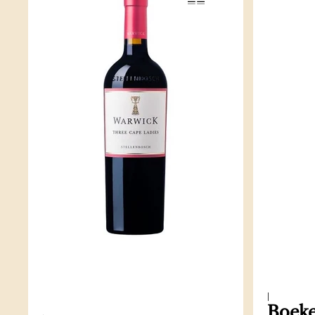
|
Boeke