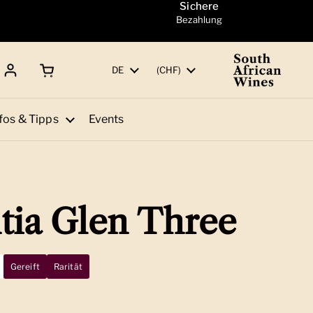
Sichere
Bezahlung
Warenkorb öffnen
Gesamtbetrag:
Sprache
DE
Land/Region
(CHF)
fos & Tipps
Events
tia Glen Three
Gereift
Rarität