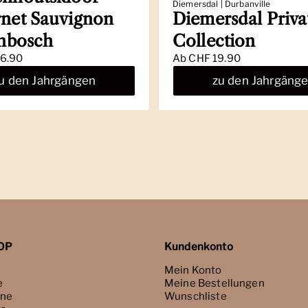
Diemersdal | Durbanville
net Sauvignon
Diemersdal Priva
enbosch
Collection
6.90
Ab
CHF 19.90
u den Jahrgängen
zu den Jahrgäng
OP
Kundenkonto
Mein Konto
e
Meine Bestellungen
ne
Wunschliste