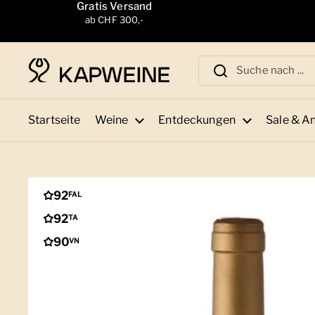
Zum Inhalt springen
Gratis Versand
ab CHF 300,-
Startseite
Weine
Entdeckungen
Sale & A
92
FAL
92
TA
90
VN