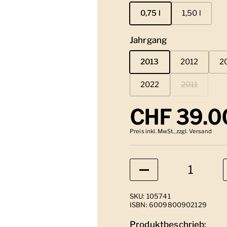
0,75 l
1,50 l
Jahrgang
2013
2012
2
2022
2011
Regulärer
CHF 39.0
Preis inkl. MwSt., zzgl. Versand
Anzahl
SKU: 105741
ISBN: 6009800902129
Produktbeschrieb: