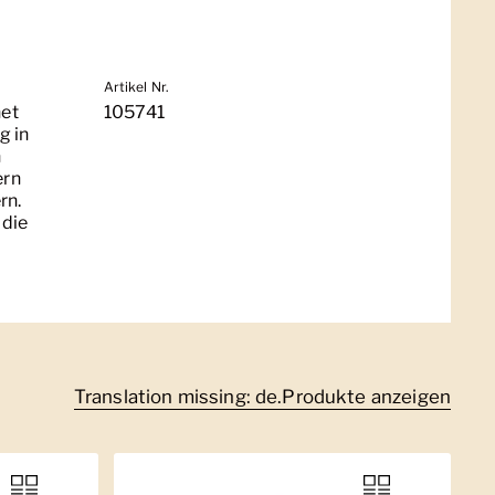
Artikel Nr.
net
105741
g in
n
ern
rn.
 die
Translation missing: de.Produkte anzeigen