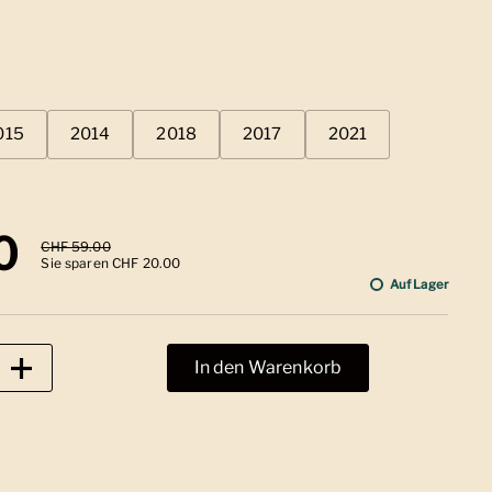
015
2014
2018
2017
2021
 Preis
0
Sale-Preis
CHF 59.00
Sie sparen CHF 20.00
Auf Lager
In den Warenkorb