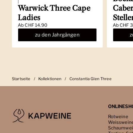
|
Warwick Three Cape
Caber
Ladies
Stell
Ab
CHF 14.90
Ab
CHF 3
zu den Jahrgängen
z
Startseite
/
Kollektionen
/
Constantia Glen Three
ONLINESH
Rotweine
Weisswein
Schaumwei