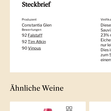
Steckbrief
Produzent
Vinifik
Constantia Glen
Diese
Bewertungen
Sauvi
23% n
92
Falstaff
Eiche
92
Tim Atkin
nur le
90
Vinous
Dies 
zum S
einem
Ähnliche Weine