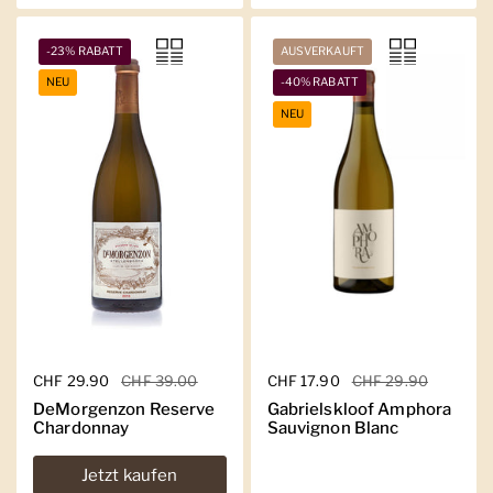
-23% RABATT
AUSVERKAUFT
NEU
-40% RABATT
NEU
Regulärer Preis
CHF 29.90
Sale-Preis
CHF 39.00
Regulärer Preis
CHF 17.90
Sale-Preis
CHF 29.90
DeMorgenzon Reserve
Gabrielskloof Amphora
Chardonnay
Sauvignon Blanc
Jetzt kaufen