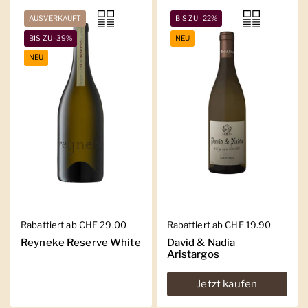
AUSVERKAUFT
BIS ZU -22%
BIS ZU -39%
NEU
NEU
Regulärer Preis
Rabattiert ab CHF 29.00
Regulärer Preis
Rabattiert ab CHF 19.90
Reyneke Reserve White
David & Nadia
Aristargos
Jetzt kaufen