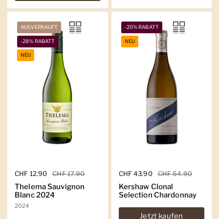
AUSVERKAUFT
-20% RABATT
-28% RABATT
NEU
NEU
Regulärer Preis
CHF 12.90
Sale-Preis
CHF 17.90
Regulärer Preis
CHF 43.90
Sale-Preis
CHF 54.90
Thelema Sauvignon
Kershaw Clonal
Blanc 2024
Selection Chardonnay
2024
Jetzt kaufen