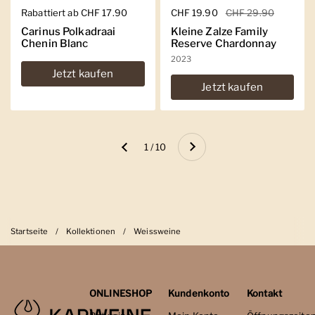
Regulärer Preis
Rabattiert ab CHF 17.90
Regulärer Preis
CHF 19.90
Sale-Preis
CHF 29.90
Carinus Polkadraai
Kleine Zalze Family
Chenin Blanc
Reserve Chardonnay
2023
Jetzt kaufen
Jetzt kaufen
Weiter
1 / 10
Zurück
Startseite
/
Kollektionen
/
Weissweine
ONLINESHOP
Kundenkonto
Kontakt