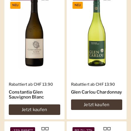
NEU
NEU
Regulärer Preis
Rabattiert ab CHF 13.90
Regulärer Preis
Rabattiert ab CHF 13.90
Constantia Glen
Glen Carlou Chardonnay
Sauvignon Blanc
Jetzt kaufen
Jetzt kaufen
-33% RABATT
BIS ZU -27%