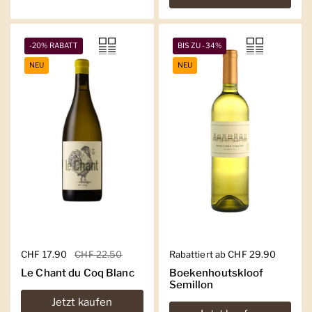
-20% RABATT
BIS ZU -34%
NEU
NEU
Regulärer Preis
CHF 17.90
Sale-Preis
CHF 22.50
Regulärer Preis
Rabattiert ab CHF 29.90
Le Chant du Coq Blanc
Boekenhoutskloof
Semillon
Jetzt kaufen