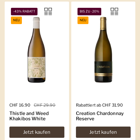
-43% RABATT
BIS ZU -20%
NEU
NEU
Regulärer Preis
CHF 16.90
Sale-Preis
CHF 29.90
Regulärer Preis
Rabattiert ab CHF 31.90
Thistle and Weed
Creation Chardonnay
Khakibos White
Reserve
Jetzt kaufen
Jetzt kaufen