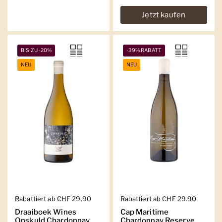
Jetzt kaufen
BIS ZU -20%
-39% RABATT
NEU
NEU
Regulärer Preis
Rabattiert ab CHF 29.90
Regulärer Preis
Rabattiert ab CHF 29.90
Draaiboek Wines
Cap Maritime
Onskuld Chardonnay
Chardonnay Reserve