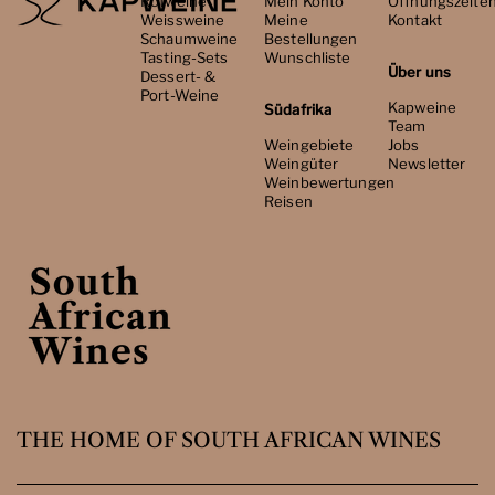
Rotweine
Mein Konto
Öffnungszeite
Weissweine
Meine
Kontakt
Schaumweine
Bestellungen
Tasting-Sets
Wunschliste
Über uns
Dessert- &
Port-Weine
Kapweine
Südafrika
Team
Weingebiete
Jobs
Weingüter
Newsletter
Weinbewertungen
Reisen
THE HOME OF SOUTH AFRICAN WINES