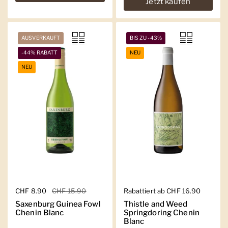
Jetzt kaufen
AUSVERKAUFT
BIS ZU -43%
-44% RABATT
NEU
NEU
Regulärer Preis
CHF 8.90
Sale-Preis
CHF 15.90
Regulärer Preis
Rabattiert ab CHF 16.90
Saxenburg Guinea Fowl
Thistle and Weed
Chenin Blanc
Springdoring Chenin
Blanc