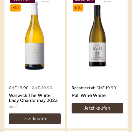
NEU
NEU
Regulärer Preis
CHF 19.90
Sale-Preis
CHF 29.90
Regulärer Preis
Rabattiert ab CHF 19.90
Warwick The White
Rall Wine White
Lady Chardonnay 2023
2023
Jetzt kaufen
Jetzt kaufen