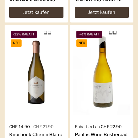
Jetzt kaufen
Jetzt kaufen
-32% RABATT
-41% RABATT
NEU
NEU
Regulärer Preis
CHF 14.90
Sale-Preis
CHF 21.90
Regulärer Preis
Rabattiert ab CHF 22.90
Knorhoek Chenin Blanc
Paulus Wine Bosberaad