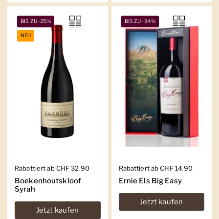
BIS ZU -25%
BIS ZU -34%
NEU
Regulärer Preis
Rabattiert ab CHF 32.90
Regulärer Preis
Rabattiert ab CHF 14.90
Boekenhoutskloof
Ernie Els Big Easy
Syrah
Jetzt kaufen
Jetzt kaufen