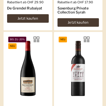
Regulärer Preis
Rabattiert ab CHF 29.90
Regulärer Preis
Rabattiert ab CHF 17.90
De Grendel Rubaiyat
Saxenburg Private
Collection Syrah
Jetzt kaufen
Jetzt kaufen
BIS ZU -20%
NEU
NEU