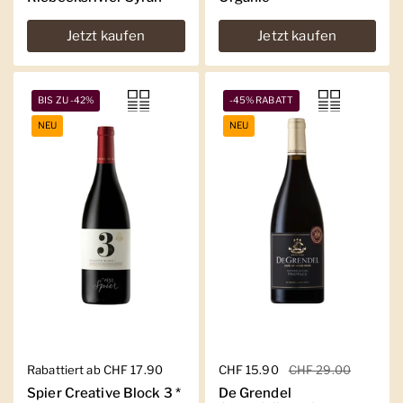
Jetzt kaufen
Jetzt kaufen
BIS ZU -42%
-45% RABATT
NEU
NEU
Regulärer Preis
Rabattiert ab CHF 17.90
Regulärer Preis
CHF 15.90
Sale-Preis
CHF 29.00
Spier Creative Block 3 *
De Grendel