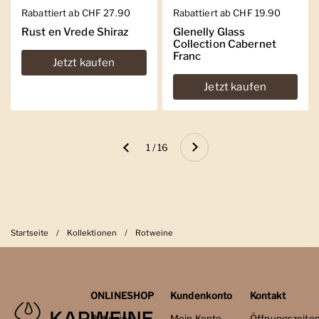
Regulärer Preis
Rabattiert ab CHF 27.90
Regulärer Preis
Rabattiert ab CHF 19.90
Rust en Vrede Shiraz
Glenelly Glass
Collection Cabernet
Franc
Jetzt kaufen
Jetzt kaufen
Weiter
1 / 16
Zurück
Startseite
/
Kollektionen
/
Rotweine
ONLINESHOP
Kundenkonto
Kontakt
Rotweine
Mein Konto
Öffnungszeite