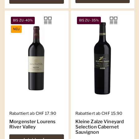
BIS ZU -40%
BIS ZU -35%
NEU
Regulärer Preis
Rabattiert ab CHF 17.90
Regulärer Preis
Rabattiert ab CHF 15.90
Morgenster Lourens
Kleine Zalze Vineyard
River Valley
Selection Cabernet
Sauvignon