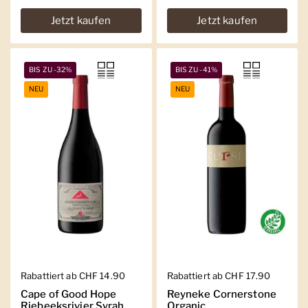
Jetzt kaufen
Jetzt kaufen
BIS ZU -32%
BIS ZU -41%
NEU
NEU
Regulärer Preis
Rabattiert ab CHF 14.90
Regulärer Preis
Rabattiert ab CHF 17.90
Cape of Good Hope
Reyneke Cornerstone
Riebeeksrivier Syrah
Organic