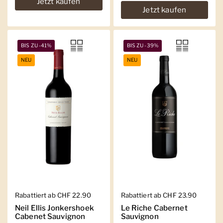
Jetzt kaufen
Jetzt kaufen
BIS ZU -41%
BIS ZU -39%
NEU
NEU
Regulärer Preis
Rabattiert ab CHF 22.90
Regulärer Preis
Rabattiert ab CHF 23.90
Neil Ellis Jonkershoek
Le Riche Cabernet
Cabenet Sauvignon
Sauvignon