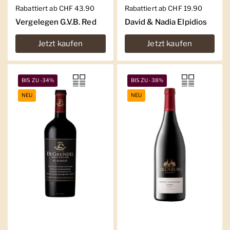
Regulärer Preis
Rabattiert ab CHF 43.90
Regulärer Preis
Rabattiert ab CHF 19.90
Vergelegen G.V.B. Red
David & Nadia Elpidios
Jetzt kaufen
Jetzt kaufen
BIS ZU -34%
BIS ZU -38%
NEU
NEU