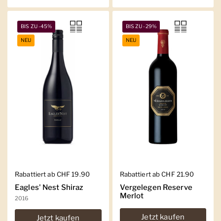
BIS ZU -45%
BIS ZU -29%
NEU
NEU
Regulärer Preis
Rabattiert ab CHF 19.90
Regulärer Preis
Rabattiert ab CHF 21.90
Eagles' Nest Shiraz
Vergelegen Reserve
Merlot
2016
Jetzt kaufen
Jetzt kaufen