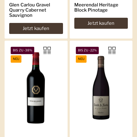
Glen Carlou Gravel
Meerendal Heritage
Quarry Cabernet
Block Pinotage
Sauvignon
Jetzt kaufen
Jetzt kaufen
BIS ZU -38%
BIS ZU -22%
NEU
NEU