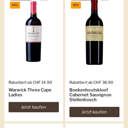
NEU
NEU
Regulärer Preis
Rabattiert ab CHF 14.90
Regulärer Preis
Rabattiert ab CHF 36.90
Warwick Three Cape
Boekenhoutskloof
Ladies
Cabernet Sauvignon
Stellenbosch
Jetzt kaufen
Jetzt kaufen