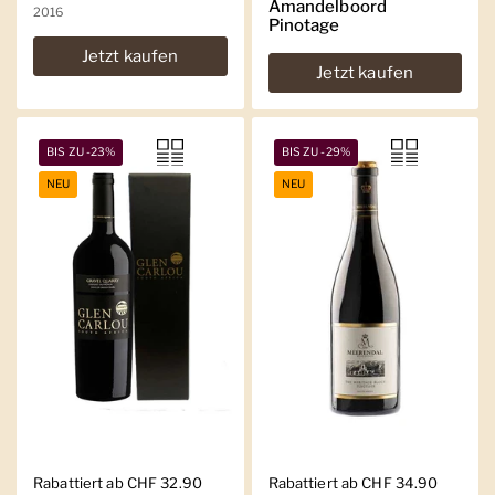
Amandelboord
2016
Pinotage
Jetzt kaufen
Jetzt kaufen
BIS ZU -23%
BIS ZU -29%
NEU
NEU
Regulärer Preis
Rabattiert ab CHF 32.90
Regulärer Preis
Rabattiert ab CHF 34.90