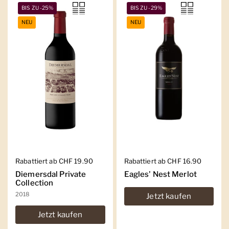
BIS ZU -25%
BIS ZU -29%
NEU
NEU
Regulärer Preis
Rabattiert ab CHF 19.90
Regulärer Preis
Rabattiert ab CHF 16.90
Diemersdal Private
Eagles' Nest Merlot
Collection
2018
Jetzt kaufen
Jetzt kaufen