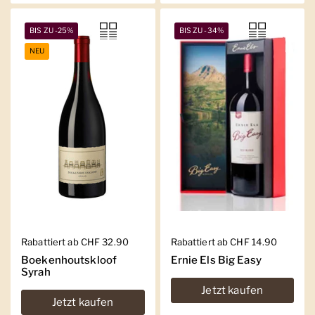
BIS ZU -25%
BIS ZU -34%
NEU
Regulärer Preis
Rabattiert ab CHF 32.90
Regulärer Preis
Rabattiert ab CHF 14.90
Boekenhoutskloof
Ernie Els Big Easy
Syrah
Jetzt kaufen
Jetzt kaufen