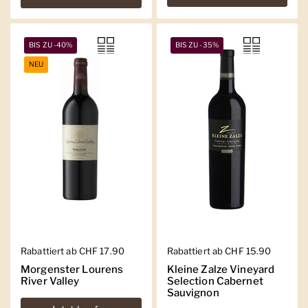
BIS ZU -40%
BIS ZU -35%
NEU
Regulärer Preis
Rabattiert ab CHF 17.90
Regulärer Preis
Rabattiert ab CHF 15.90
Morgenster Lourens
Kleine Zalze Vineyard
River Valley
Selection Cabernet
Sauvignon