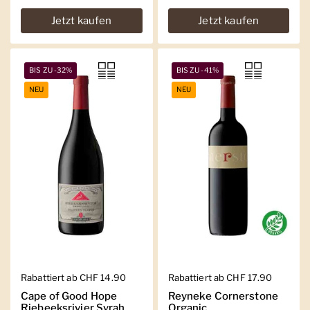
Jetzt kaufen
Jetzt kaufen
BIS ZU -32%
BIS ZU -41%
NEU
NEU
Regulärer Preis
Rabattiert ab CHF 14.90
Regulärer Preis
Rabattiert ab CHF 17.90
Cape of Good Hope
Reyneke Cornerstone
Riebeeksrivier Syrah
Organic