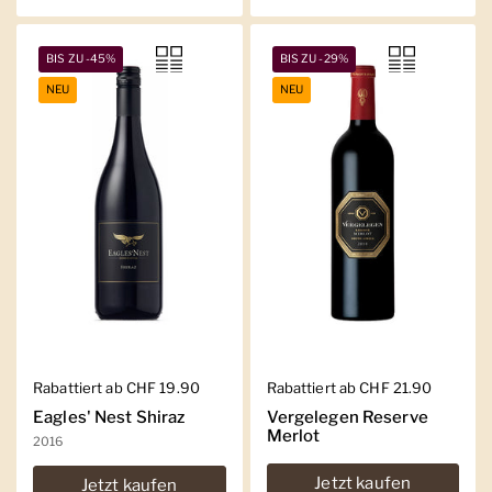
BIS ZU -45%
BIS ZU -29%
NEU
NEU
Regulärer Preis
Rabattiert ab CHF 19.90
Regulärer Preis
Rabattiert ab CHF 21.90
Eagles' Nest Shiraz
Vergelegen Reserve
Merlot
2016
Jetzt kaufen
Jetzt kaufen