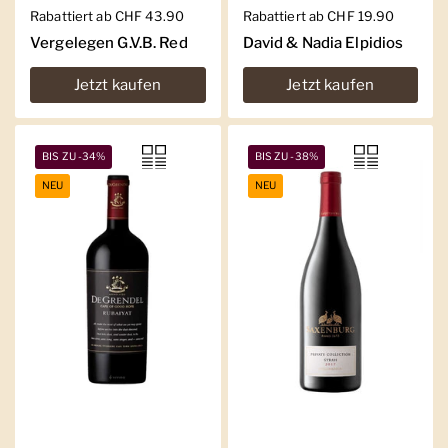
Regulärer Preis
Rabattiert ab CHF 43.90
Regulärer Preis
Rabattiert ab CHF 19.90
Vergelegen G.V.B. Red
David & Nadia Elpidios
Jetzt kaufen
Jetzt kaufen
BIS ZU -34%
BIS ZU -38%
NEU
NEU