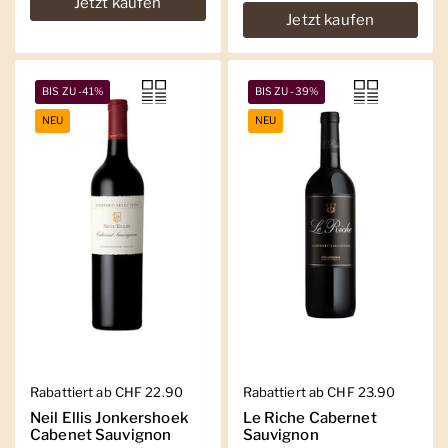
Jetzt kaufen
Jetzt kaufen
BIS ZU -41%
BIS ZU -39%
NEU
NEU
Regulärer Preis
Rabattiert ab CHF 22.90
Regulärer Preis
Rabattiert ab CHF 23.90
Neil Ellis Jonkershoek
Le Riche Cabernet
Cabenet Sauvignon
Sauvignon