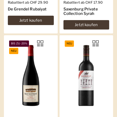
Regulärer Preis
Rabattiert ab CHF 29.90
Regulärer Preis
Rabattiert ab CHF 17.90
De Grendel Rubaiyat
Saxenburg Private
Collection Syrah
Jetzt kaufen
Jetzt kaufen
BIS ZU -20%
NEU
NEU