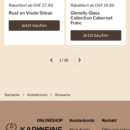
Regulärer Preis
Rabattiert ab CHF 27.90
Regulärer Preis
Rabattiert ab CHF 19.90
Rust en Vrede Shiraz
Glenelly Glass
Collection Cabernet
Franc
Jetzt kaufen
Jetzt kaufen
Weiter
1 / 16
Zurück
Startseite
/
Kollektionen
/
Rotweine
ONLINESHOP
Kundenkonto
Kontakt
Rotweine
Mein Konto
Öffnungszeite