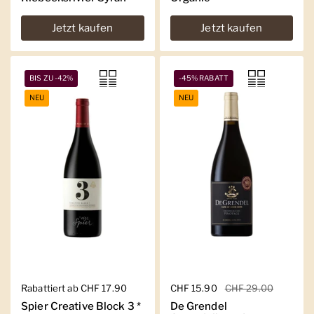
Jetzt kaufen
Jetzt kaufen
BIS ZU -42%
-45% RABATT
NEU
NEU
Regulärer Preis
Rabattiert ab CHF 17.90
Regulärer Preis
CHF 15.90
Sale-Preis
CHF 29.00
Spier Creative Block 3 *
De Grendel