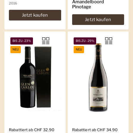
Amandelboord
2016
Pinotage
Jetzt kaufen
Jetzt kaufen
BIS ZU -23%
BIS ZU -29%
NEU
NEU
Regulärer Preis
Rabattiert ab CHF 32.90
Regulärer Preis
Rabattiert ab CHF 34.90