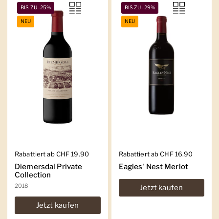
BIS ZU -25%
BIS ZU -29%
NEU
NEU
Regulärer Preis
Rabattiert ab CHF 19.90
Regulärer Preis
Rabattiert ab CHF 16.90
Diemersdal Private
Eagles' Nest Merlot
Collection
2018
Jetzt kaufen
Jetzt kaufen