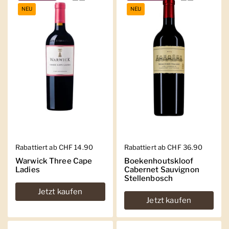
NEU
NEU
Regulärer Preis
Rabattiert ab CHF 14.90
Regulärer Preis
Rabattiert ab CHF 36.90
Warwick Three Cape
Boekenhoutskloof
Ladies
Cabernet Sauvignon
Stellenbosch
Jetzt kaufen
Jetzt kaufen