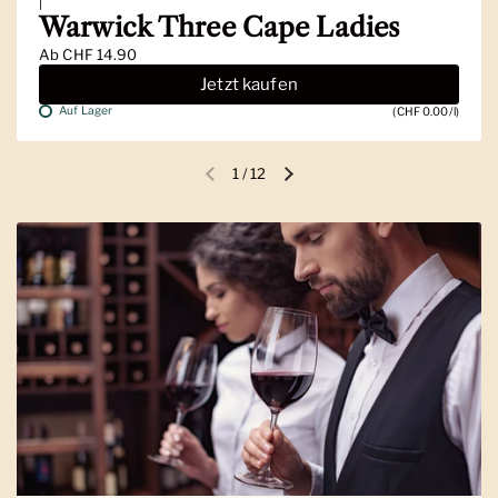
|
Warwick Three Cape Ladies
Ab
CHF 14.90
Jetzt kaufen
Auf Lager
(CHF 0.00/l)
1
/
12
Vorherige Folie
Nächste Folie