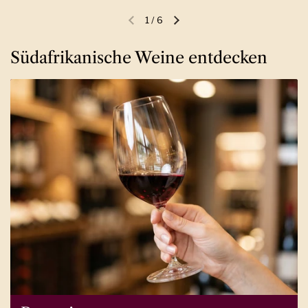
1
/
6
Vorherige Folie
Nächste Folie
Südafrikanische Weine entdecken