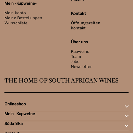
Mein -Kapweine-
Mein Konto
Kontakt
Meine Bestellungen
Wunschliste
Öffnungszeiten
Kontakt
Über uns
Kapweine
Team
Jobs
Newsletter
THE HOME OF SOUTH AFRICAN WINES
Onlineshop
Mein -Kapweine-
Rotweine
Weissweine
Südafrika
Mein Konto
Schaumweine
Meine Bestellungen
Tasting-Sets