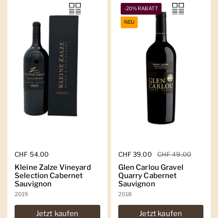
-20% RABATT
NEU
Regulärer Preis
CHF 54.00
Regulärer Preis
CHF 39.00
Sale-Preis
CHF 49.00
Kleine Zalze Vineyard
Glen Carlou Gravel
Selection Cabernet
Quarry Cabernet
Sauvignon
Sauvignon
2019
2018
Jetzt kaufen
Jetzt kaufen