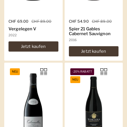
Regulärer Preis
CHF 69.00
Sale-Preis
CHF 89.00
Regulärer Preis
CHF 54.90
Sale-Preis
CHF 89.00
Vergelegen V
Spier 21 Gables
Cabernet Sauvignon
2022
2016
Jetzt kaufen
Jetzt kaufen
NEU
-20% RABATT
NEU