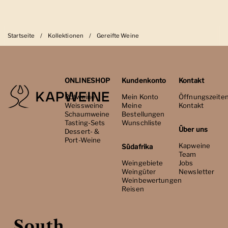
Startseite
/
Kollektionen
/
Gereifte Weine
ONLINESHOP
Kundenkonto
Kontakt
Rotweine
Mein Konto
Öffnungszeite
Weissweine
Meine
Kontakt
Schaumweine
Bestellungen
Tasting-Sets
Wunschliste
Über uns
Dessert- &
Port-Weine
Kapweine
Südafrika
Team
Weingebiete
Jobs
Weingüter
Newsletter
Weinbewertungen
Reisen