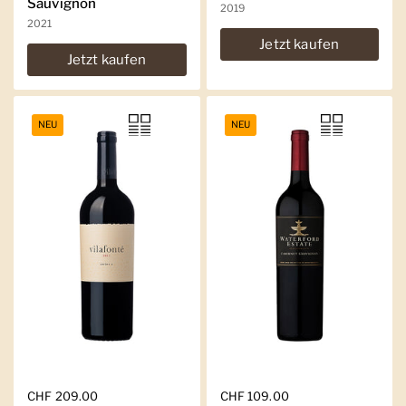
Sauvignon
2019
2021
Jetzt kaufen
Jetzt kaufen
NEU
NEU
Regulärer Preis
CHF 209.00
Regulärer Preis
CHF 109.00