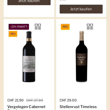
Jetzt kaufen
Jetzt kaufen
-22% RABATT
NEU
NEU
Regulärer Preis
CHF 21.90
Sale-Preis
CHF 27.90
Regulärer Preis
CHF 29.00
Vergelegen Cabernet
Stellenrust Timeless