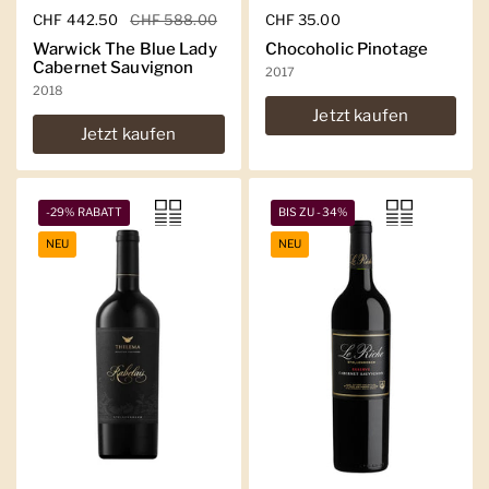
Regulärer Preis
CHF 442.50
Sale-Preis
CHF 588.00
Regulärer Preis
CHF 35.00
Warwick The Blue Lady
Chocoholic Pinotage
Cabernet Sauvignon
2017
2018
Jetzt kaufen
Jetzt kaufen
-29% RABATT
BIS ZU -34%
NEU
NEU