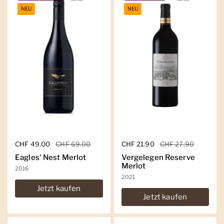
NEU
NEU
Regulärer Preis
CHF 49.00
Sale-Preis
CHF 69.00
Regulärer Preis
CHF 21.90
Sale-Preis
CHF 27.90
Eagles' Nest Merlot
Vergelegen Reserve
Merlot
2016
2021
Jetzt kaufen
Jetzt kaufen