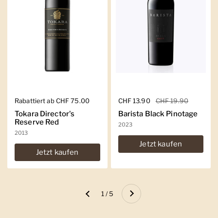
Regulärer Preis
Rabattiert ab CHF 75.00
Regulärer Preis
CHF 13.90
Sale-Preis
CHF 19.90
Tokara Director's
Barista Black Pinotage
Reserve Red
2023
2013
Jetzt kaufen
Jetzt kaufen
Weiter
1 / 5
Zurück