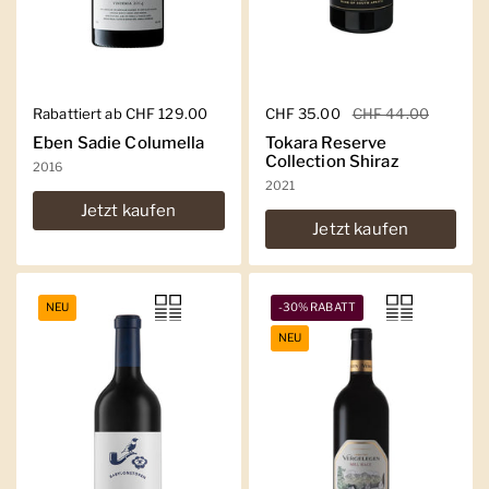
Regulärer Preis
Rabattiert ab CHF 129.00
Regulärer Preis
CHF 35.00
Sale-Preis
CHF 44.00
Eben Sadie Columella
Tokara Reserve
Collection Shiraz
2016
2021
Jetzt kaufen
Jetzt kaufen
NEU
-30% RABATT
NEU