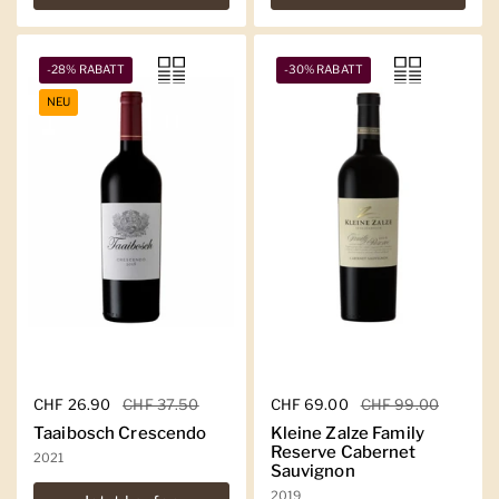
-28% RABATT
-30% RABATT
NEU
Regulärer Preis
CHF 26.90
Sale-Preis
CHF 37.50
Regulärer Preis
CHF 69.00
Sale-Preis
CHF 99.00
Taaibosch Crescendo
Kleine Zalze Family
Reserve Cabernet
2021
Sauvignon
2019