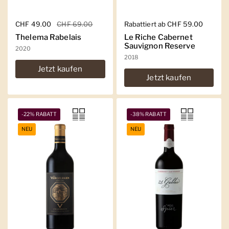
Regulärer Preis
CHF 49.00
Sale-Preis
CHF 69.00
Regulärer Preis
Rabattiert ab CHF 59.00
Thelema Rabelais
Le Riche Cabernet
Sauvignon Reserve
2020
2018
Jetzt kaufen
Jetzt kaufen
-22% RABATT
-38% RABATT
NEU
NEU