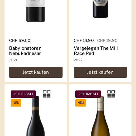
Regulärer Preis
CHF 69.00
Regulärer Preis
CHF 13.90
Sale-Preis
CHF 19.90
Babylonstoren
Vergelegen The Mill
Nebukadnesar
Race Red
2021
2022
Jetzt kaufen
Jetzt kaufen
-19% RABATT
-20% RABATT
NEU
NEU