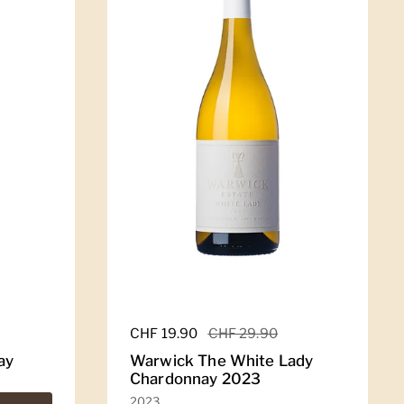
Regulärer Preis
CHF 19.90
Sale-Preis
CHF 29.90
ay
Warwick The White Lady
Chardonnay 2023
2023