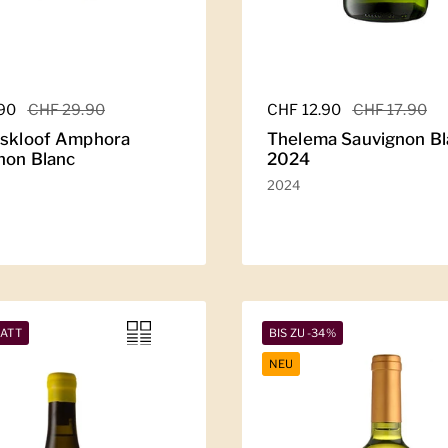
er Preis
.90
Sale-Preis
CHF 29.90
Regulärer Preis
CHF 12.90
Sale-Preis
CHF 17.90
lskloof Amphora
Thelema Sauvignon Bl
non Blanc
2024
2024
BATT
BIS ZU -34%
NEU