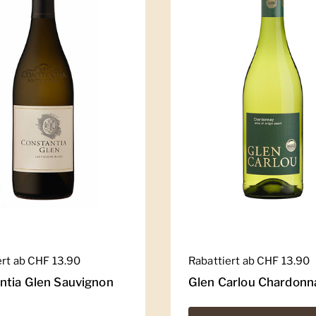
er Preis
ert ab CHF 13.90
Regulärer Preis
Rabattiert ab CHF 13.90
ntia Glen Sauvignon
Glen Carlou Chardonn