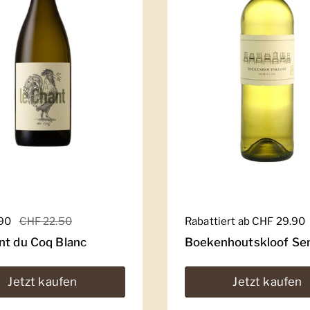
er Preis
.90
Sale-Preis
CHF 22.50
Regulärer Preis
Rabattiert ab CHF 29.90
nt du Coq Blanc
Boekenhoutskloof Sem
Jetzt kaufen
Jetzt kaufen