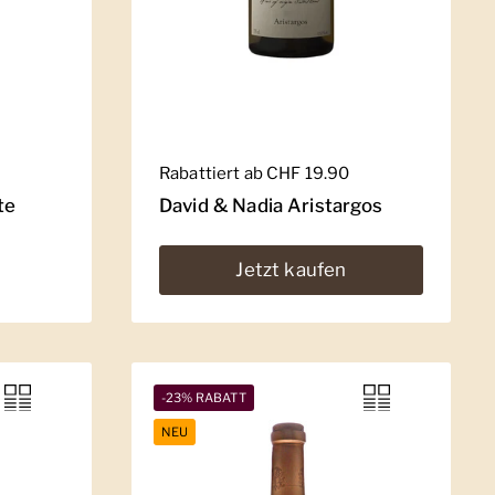
Regulärer Preis
Rabattiert ab CHF 19.90
te
David & Nadia Aristargos
Jetzt kaufen
-23% RABATT
NEU