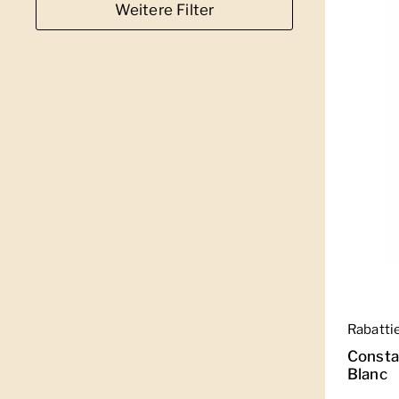
Weitere Filter
Regulär
Rabatti
Consta
Blanc