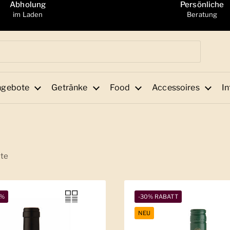
Abholung
Persönliche
im Laden
Beratung
ngebote
Getränke
Food
Accessoires
In
te
1%
-30% RABATT
NEU