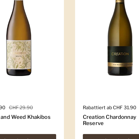
er Preis
.90
Sale-Preis
CHF 29.90
Regulärer Preis
Rabattiert ab CHF 31.90
e and Weed Khakibos
Creation Chardonnay
Reserve