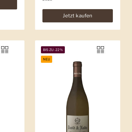
Jetzt kaufen
BIS ZU -22%
NEU