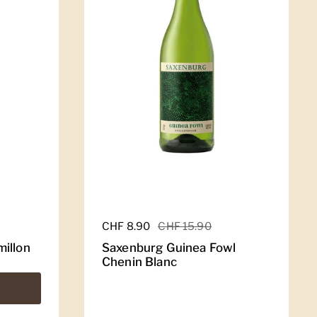
Regulärer Preis
CHF 8.90
Sale-Preis
CHF 15.90
illon
Saxenburg Guinea Fowl
Chenin Blanc