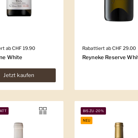
er Preis
ert ab CHF 19.90
Regulärer Preis
Rabattiert ab CHF 29.00
ine White
Reyneke Reserve Whi
Jetzt kaufen
ATT
BIS ZU -20%
NEU