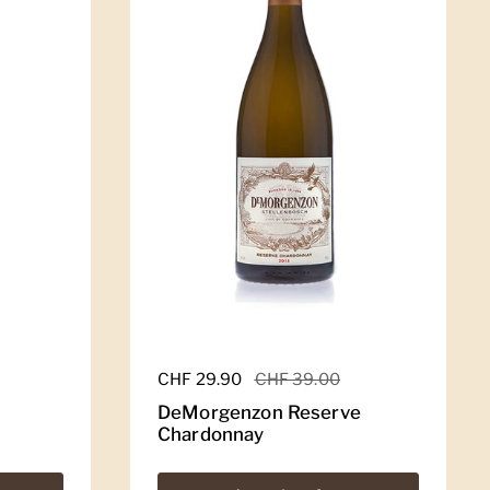
Regulärer Preis
CHF 29.90
Sale-Preis
CHF 39.00
DeMorgenzon Reserve
Chardonnay