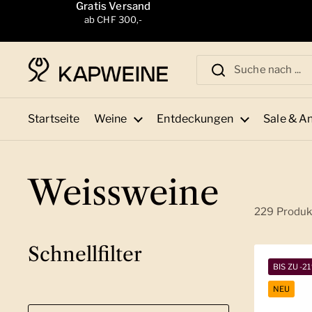
Zum Inhalt springen
Gratis Versand
ab CHF 300,-
Startseite
Weine
Entdeckungen
Sale & A
Weissweine
229 Produk
Schnellfilter
BIS ZU -2
NEU