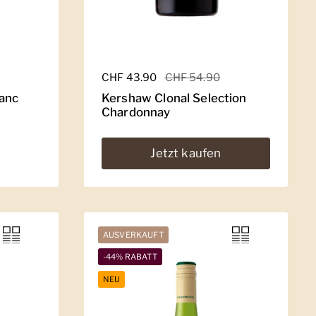
Regulärer Preis
CHF 43.90
Sale-Preis
CHF 54.90
anc
Kershaw Clonal Selection
Chardonnay
Jetzt kaufen
AUSVERKAUFT
-44% RABATT
NEU