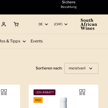
Sichere
Bezahlung
Warenkorb öffnen
Gesamtbetrag:
Sprache
DE
Land/Region
(CHF)
fos & Tipps
Events
Sortieren nach:
-33% RABATT
NEU