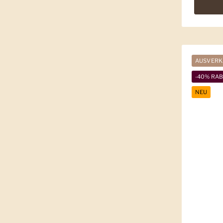
AUSVERK
-40% RA
NEU