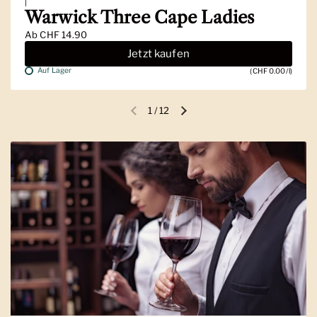
|
Warwick Three Cape Ladies
Ab
CHF 14.90
Jetzt kaufen
Auf Lager
(CHF 0.00/l)
1
/
12
Vorherige Folie
Nächste Folie