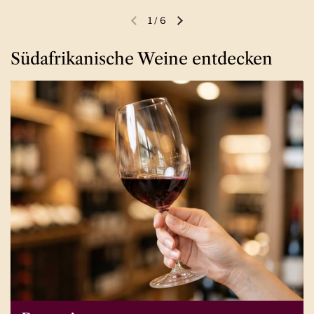
1
/
6
Vorherige Folie
Nächste Folie
Südafrikanische Weine entdecken