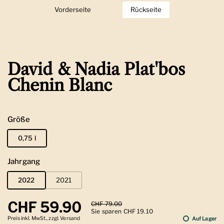
Vorderseite
Zeige Folie 1
Rückseite
Zeige Folie 2
David & Nadia Plat'bos
Chenin Blanc
Größe
0,75 l
Jahrgang
2022
2021
Regulärer Preis
CHF 59.90
Sale-Preis
CHF 79.00
Sie sparen CHF 19.10
Preis inkl. MwSt., zzgl. Versand
Auf Lager