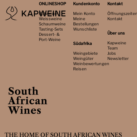
ONLINESHOP
Kundenkonto
Kontakt
Rotweine
Mein Konto
Öffnungszeite
Weissweine
Meine
Kontakt
Schaumweine
Bestellungen
Tasting-Sets
Wunschliste
Über uns
Dessert- &
Port-Weine
Kapweine
Südafrika
Team
Weingebiete
Jobs
Weingüter
Newsletter
Weinbewertungen
Reisen
THE HOME OF SOUTH AFRICAN WINES