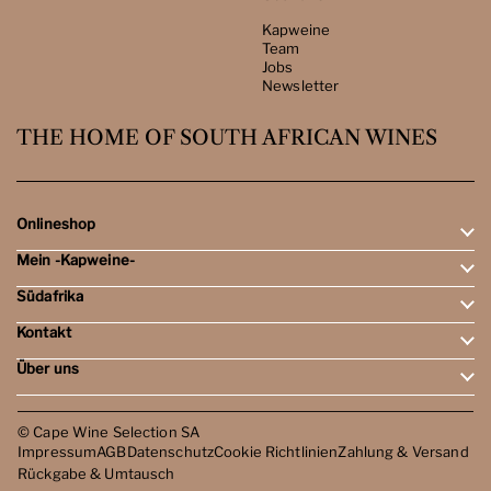
Kapweine
Team
Jobs
Newsletter
THE HOME OF SOUTH AFRICAN WINES
Onlineshop
Mein -Kapweine-
Rotweine
Weissweine
Südafrika
Mein Konto
Schaumweine
Meine Bestellungen
Tasting-Sets
Kontakt
Weingebiete
Wunschliste
Dessert- & Port-Weine
Weingüter
Über uns
Öffnungszeiten
Weinbewertungen
Kontakt
Reisen
Kapweine
Team
© Cape Wine Selection SA
Jobs
Impressum
AGB
Datenschutz
Cookie Richtlinien
Zahlung & Versand
Newsletter
Rückgabe & Umtausch