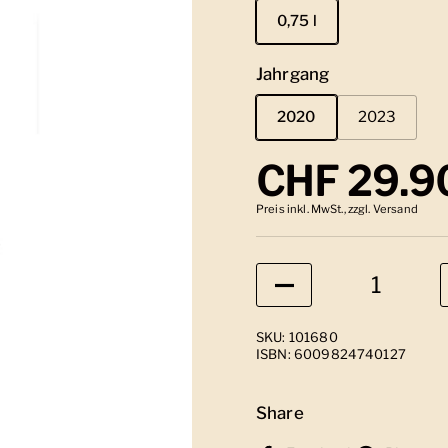
0,75 l
Jahrgang
2020
2023
Regulärer
CHF 29.9
Preis inkl. MwSt., zzgl. Versand
Anzahl
SKU: 101680
ISBN: 6009824740127
Share