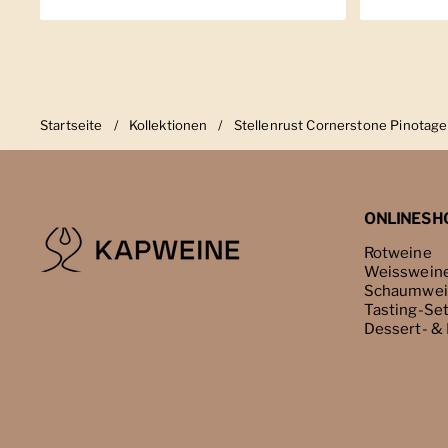
Startseite
/
Kollektionen
/
Stellenrust Cornerstone Pinotage
ONLINESH
Rotweine
Weisswein
Schaumwei
Tasting-Se
Dessert- &