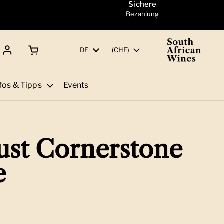
Sichere
Bezahlung
Warenkorb öffnen
Gesamtbetrag:
Sprache
DE
Land/Region
(CHF)
fos & Tipps
Events
rust Cornerstone
e