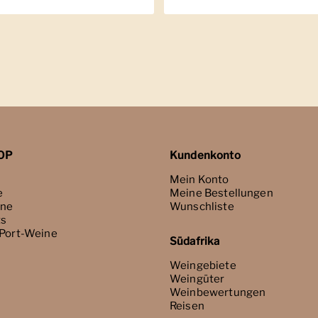
OP
Kundenkonto
Mein Konto
e
Meine Bestellungen
ne
Wunschliste
ts
 Port-Weine
Südafrika
Weingebiete
Weingüter
Weinbewertungen
Reisen