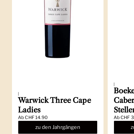
|
Boeke
|
Warwick Three Cape
Caber
Ladies
Stell
Ab
CHF 14.90
Ab
CHF 3
zu den Jahrgängen
z