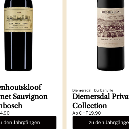
nhoutskloof
Diemersdal | Durbanville
net Sauvignon
Diemersdal Priva
enbosch
Collection
4.90
Ab
CHF 19.90
u den Jahrgängen
zu den Jahrgäng