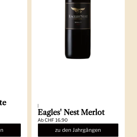
te
|
Eagles' Nest Merlot
Ab
CHF 16.90
en
zu den Jahrgängen