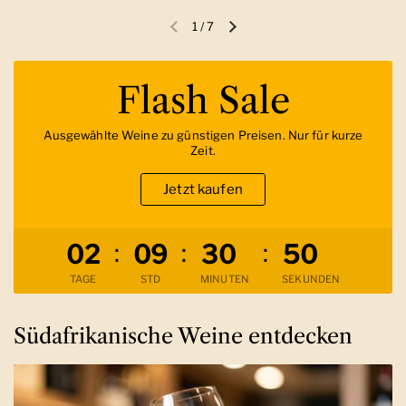
1
/
7
Vorherige Folie
Nächste Folie
Flash Sale
Ausgewählte Weine zu günstigen Preisen. Nur für kurze
Zeit.
Jetzt kaufen
Verbleibende Zeit
:
:
:
0
2
0
9
3
0
4
9
TAGE
STD
MINUTEN
SEKUNDEN
Südafrikanische Weine entdecken