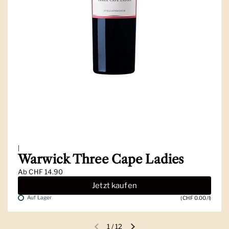
|
Warwick Three Cape Ladies
Ab
CHF 14.90
Jetzt kaufen
Auf Lager
(CHF 0.00/l)
1
/
12