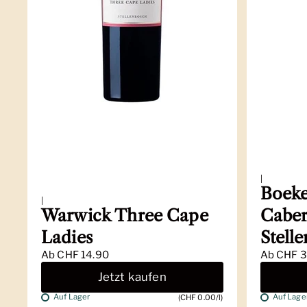
|
Boeke
|
Warwick Three Cape
Caber
Ladies
Stell
Ab
CHF 14.90
Ab
CHF 3
Jetzt kaufen
Auf Lager
Auf Lage
(CHF 0.00/l)