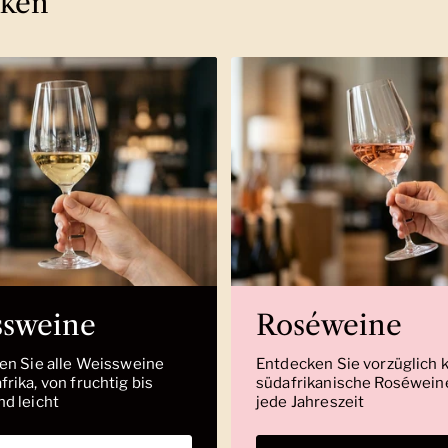
cken
ssweine
Roséweine
den Sie alle Weissweine
Entdecken Sie vorzüglich 
rika, von fruchtig bis
südafrikanische Roséweine
nd leicht
jede Jahreszeit