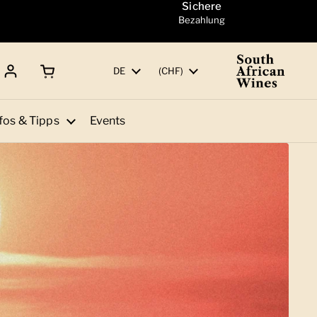
Sichere
Bezahlung
Warenkorb öffnen
Gesamtbetrag:
Sprache
DE
Land/Region
(CHF)
fos & Tipps
Events