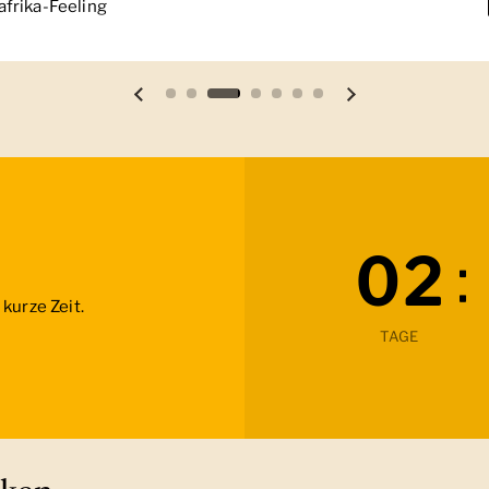
frikas geprägt hat.
Vorherige Folie
Nächste Folie
:
0
2
kurze Zeit.
TAGE