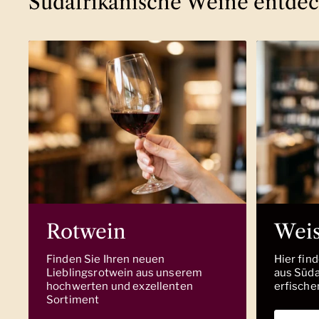
Südafrikanische Weine entde
Rotwein
Wei
Finden Sie Ihren neuen
Hier fin
Lieblingsrotwein aus unserem
aus Südaf
hochwerten und exzellenten
erfische
Sortiment