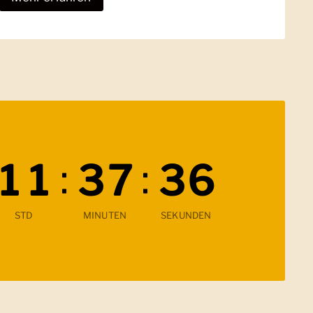
:
:
1
1
3
7
3
4
Verbleibende Zeit
STD
MINUTEN
SEKUNDEN