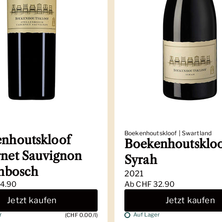
Boekenhoutskloof | Swartland
nhoutskloof
Boekenhoutsklo
net Sauvignon
Syrah
enbosch
2021
4.90
Ab
CHF 32.90
Jetzt kaufen
Jetzt kaufen
r
Auf Lager
(CHF 0.00/l)