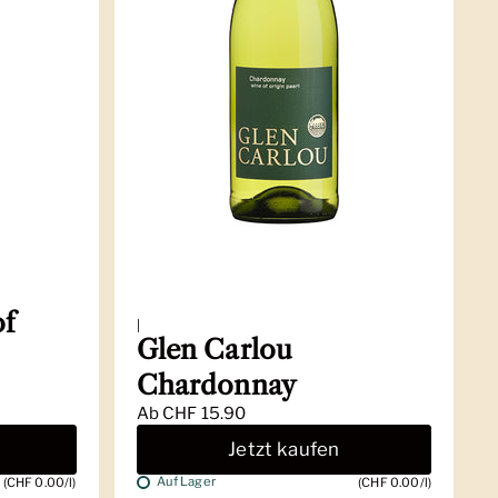
of
|
Glen Carlou
Chardonnay
Ab
CHF 15.90
Jetzt kaufen
Auf Lager
(CHF 0.00/l)
(CHF 0.00/l)