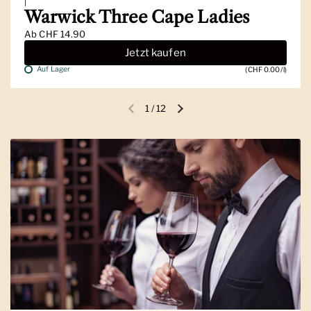
|
Warwick Three Cape Ladies
Ab
CHF 14.90
Jetzt kaufen
Auf Lager
(CHF 0.00/l)
1
/
12
Vorherige Folie
Nächste Folie