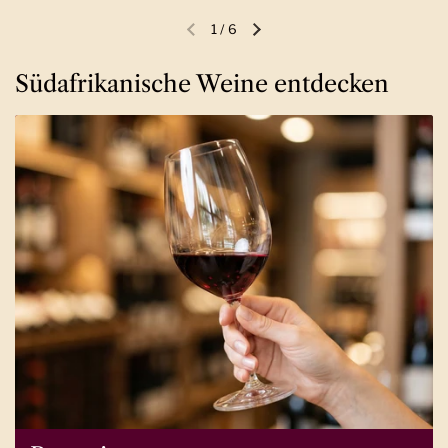
1
/
6
Vorherige Folie
Nächste Folie
Südafrikanische Weine entdecken