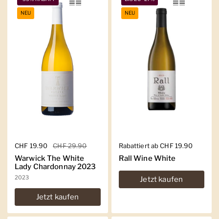
NEU
NEU
Regulärer Preis
CHF 19.90
Sale-Preis
CHF 29.90
Regulärer Preis
Rabattiert ab CHF 19.90
Warwick The White
Rall Wine White
Lady Chardonnay 2023
2023
Jetzt kaufen
Jetzt kaufen