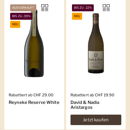
AUSVERKAUFT
BIS ZU -22%
BIS ZU -39%
NEU
NEU
Regulärer Preis
Rabattiert ab CHF 29.00
Regulärer Preis
Rabattiert ab CHF 19.90
Reyneke Reserve White
David & Nadia
Aristargos
Jetzt kaufen