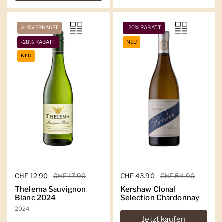
AUSVERKAUFT
-20% RABATT
-28% RABATT
NEU
NEU
Regulärer Preis
CHF 12.90
Sale-Preis
CHF 17.90
Regulärer Preis
CHF 43.90
Sale-Preis
CHF 54.90
Thelema Sauvignon
Kershaw Clonal
Blanc 2024
Selection Chardonnay
2024
Jetzt kaufen