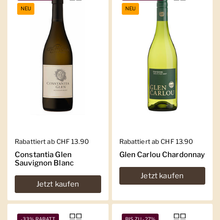
NEU
NEU
Regulärer Preis
Rabattiert ab CHF 13.90
Regulärer Preis
Rabattiert ab CHF 13.90
Constantia Glen
Glen Carlou Chardonnay
Sauvignon Blanc
Jetzt kaufen
Jetzt kaufen
-33% RABATT
BIS ZU -27%