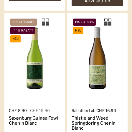
Jetzt kaufen
AUSVERKAUFT
BIS ZU -43%
-44% RABATT
NEU
NEU
Regulärer Preis
CHF 8.90
Sale-Preis
CHF 15.90
Regulärer Preis
Rabattiert ab CHF 16.90
Saxenburg Guinea Fowl
Thistle and Weed
Chenin Blanc
Springdoring Chenin
Blanc