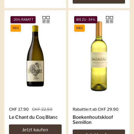
-20% RABATT
BIS ZU -34%
NEU
NEU
Regulärer Preis
CHF 17.90
Sale-Preis
CHF 22.50
Regulärer Preis
Rabattiert ab CHF 29.90
Le Chant du Coq Blanc
Boekenhoutskloof
Semillon
Jetzt kaufen