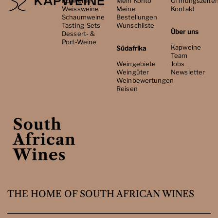
Rotweine
Mein Konto
Öffnungszeite
Weissweine
Meine
Kontakt
Schaumweine
Bestellungen
Tasting-Sets
Wunschliste
Über uns
Dessert- &
Port-Weine
Kapweine
Südafrika
Team
Weingebiete
Jobs
Weingüter
Newsletter
Weinbewertungen
Reisen
THE HOME OF SOUTH AFRICAN WINES