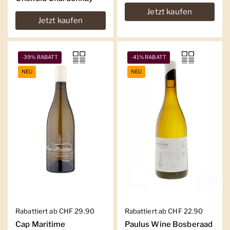
Jetzt kaufen
Jetzt kaufen
-39% RABATT
-41% RABATT
NEU
NEU
Regulärer Preis
Rabattiert ab CHF 29.90
Regulärer Preis
Rabattiert ab CHF 22.90
Cap Maritime
Paulus Wine Bosberaad