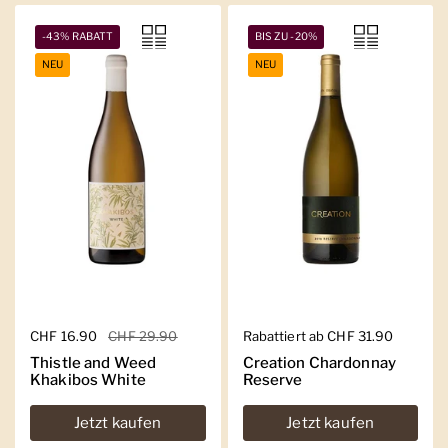
-43% RABATT
BIS ZU -20%
NEU
NEU
Regulärer Preis
CHF 16.90
Sale-Preis
CHF 29.90
Regulärer Preis
Rabattiert ab CHF 31.90
Thistle and Weed
Creation Chardonnay
Khakibos White
Reserve
Jetzt kaufen
Jetzt kaufen