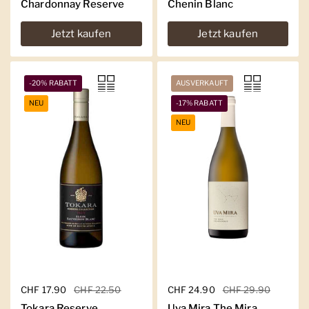
Chardonnay Reserve
Chenin Blanc
Jetzt kaufen
Jetzt kaufen
-20% RABATT
AUSVERKAUFT
NEU
-17% RABATT
NEU
Regulärer Preis
CHF 17.90
Sale-Preis
CHF 22.50
Regulärer Preis
CHF 24.90
Sale-Preis
CHF 29.90
Tokara Reserve
Uva Mira The Mira