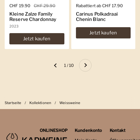
Regulärer Preis
CHF 19.90
Sale-Preis
CHF 29.90
Regulärer Preis
Rabattiert ab CHF 17.90
Kleine Zalze Family
Carinus Polkadraai
Reserve Chardonnay
Chenin Blanc
2023
Jetzt kaufen
Jetzt kaufen
Weiter
1 / 10
Zurück
Startseite
/
Kollektionen
/
Weissweine
ONLINESHOP
Kundenkonto
Kontakt