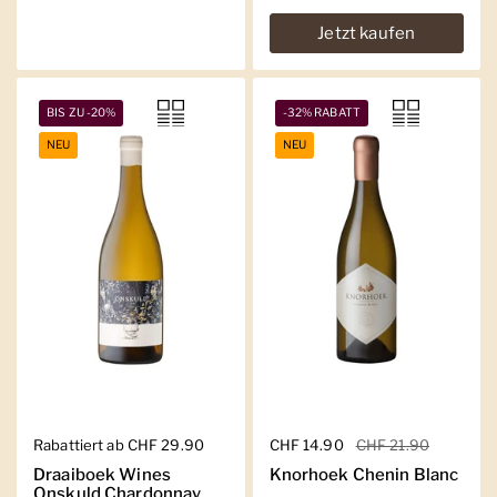
Jetzt kaufen
BIS ZU -20%
-32% RABATT
NEU
NEU
Regulärer Preis
Rabattiert ab CHF 29.90
Regulärer Preis
CHF 14.90
Sale-Preis
CHF 21.90
Draaiboek Wines
Knorhoek Chenin Blanc
Onskuld Chardonnay