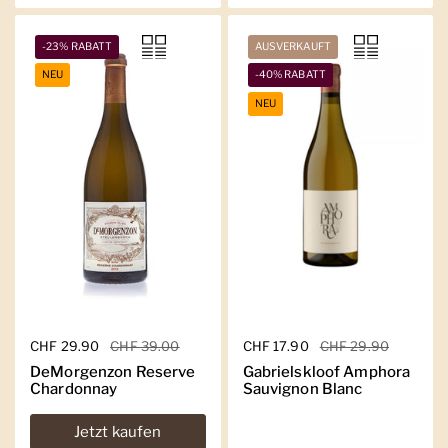
-23% RABATT
AUSVERKAUFT
NEU
-40% RABATT
NEU
Regulärer Preis
CHF 29.90
Sale-Preis
CHF 39.00
Regulärer Preis
CHF 17.90
Sale-Preis
CHF 29.90
DeMorgenzon Reserve
Gabrielskloof Amphora
Chardonnay
Sauvignon Blanc
Jetzt kaufen